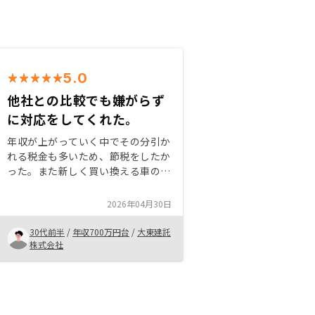
5.0
他社との比較でも嫌がらず
に対応をしてくれた。
年収が上がっていく中でその分引か
れる税金も多いため、節税をしたか
った。また新しく買い換える車の資
金や子供の教育資金積立についても
考えていた為、税金対策と貯金が両
2026年04月30日
方叶えられることがわかり不動産投
資を始めた。節税対策や投資につい
30代前半
/
年収700万円台
/
大東建託
て考えている方へオススメしたいと
株式会社
思います。