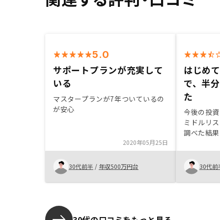
5.0
サポートプランが充実して
はじめ
いる
で、半
た
マスタープランが7年ついているの
が安心
今後の投資
ミドルリス
調べた結果
2020年05月25日
古ワンルー
失敗しても
だったため
30代前半
/
年収500万円台
30代前
が、ハイリ
投資会社も
ヘッジの方
選んだ。
30代の口コミをもっと見る