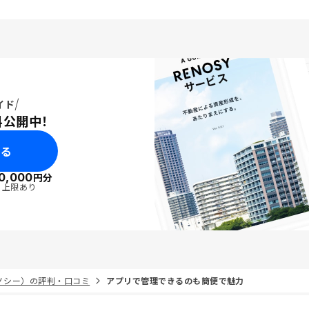
イド
料公開中！
みる
0,000
円分
・上限あり
リノシー）の評判・口コミ
アプリで管理できるのも簡便で魅力