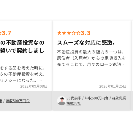
3.7
3.3
ての不動産投資なの
スムーズな対応に感激。
分勢いで契約しまし
不動産投資の最大の魅力の一つは、
居住者（入居者）からの家賃収入を
充てることで、月々のローン返済額
をする品を考えた時に、
の実質的な負担を大幅に軽減できる
クの不動産投資を考え、
仕組みにあります。これにより、自
リノシーになった。 中
己資金からの月々の持ち出しが少な
ムマンションで、投資に
2022年09月08日
2026年01月25日
くて済むため、本業の給与などのキ
リカバリーできる価格帯
ャッシュフローを圧迫しにくく、比
30代前半
/
年収600万円台
/
森永乳業
。FXなども考慮した
半
/
年収500万円台
較的安心して長期的な資産形成を進
株式会社
スクだった。他の不動産
められる点に、大きな魅力を感じま
調べたが価格帯やリスク
した。全て込みで利益がプラスだと
法を比較してリノシーを
良い。 支出があるとどうしても二
の足を踏む。