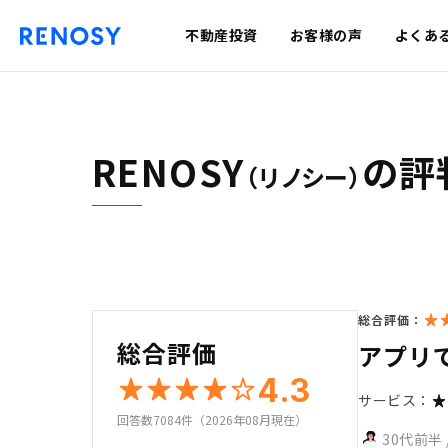
不動産投資
お客様の声
よくあ
RENOSY
の評
（リノシー）
総合評価：
総合評価
アプリ
4.3
サービス：
回答数7084件（2026年08月現在）
30代前半