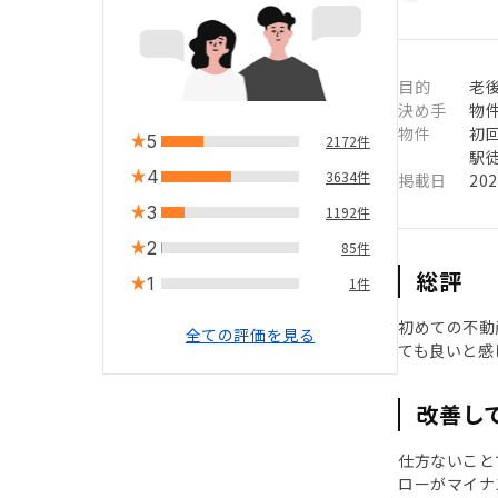
目的
老
決め手
物
物件
初
5
2172件
駅徒
4
3634件
掲載日
20
3
1192件
2
85件
総評
1
1件
初めての不動
全ての評価を見る
ても良いと感
改善し
仕方ないこと
ローがマイナ