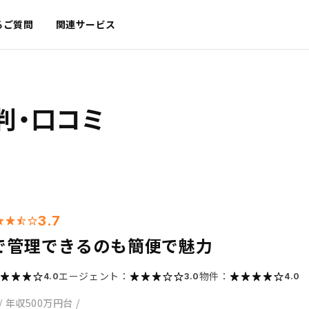
るご質問
関連サービス
判・口コミ
3.7
で管理できるのも簡便で魅力
エージェント：
物件：
4.0
3.0
4.0
/
年収500万円台
/