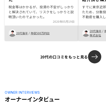
税金等はかかるが、投資の不安がしっかり
すでに東京近郊
と解決されていて、リスクをしっかりと説
たため、分散
明頂いたのでよかった。
不動産を購入
2020年05月19日
こで、リノシ
タイミングもあ
20代後半
/
させて頂きま
20代後半
/
年収500万円台
株式会社
て、買うなら
いと感じてい
良い物件を紹
き続き、よろ
20代の口コミをもっと見る
OWNER INTERVIEWS
オーナーインタビュー