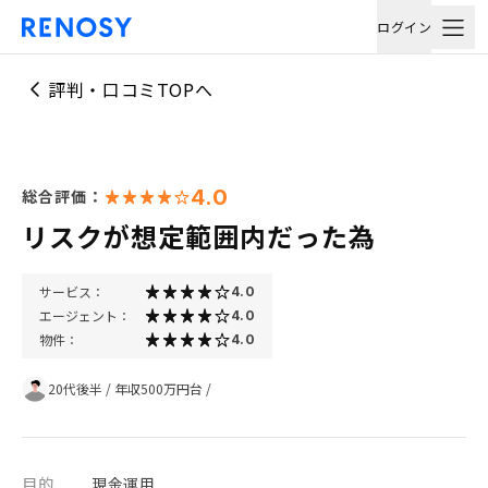
ログイン
評判・口コミTOPへ
4.0
総合評価：
リスクが想定範囲内だった為
サービス：
4.0
エージェント：
4.0
物件：
4.0
20代後半
/
年収500万円台
/
目的
現金運用