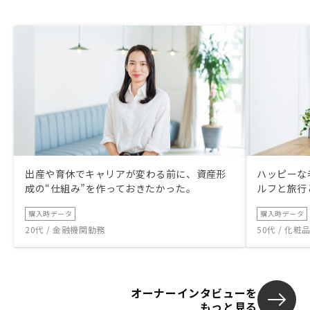
出産や育休でキャリアが変わる前に、資産形
ハッピーな
成の“仕組み”を作っておきたかった。
ルフと旅行
購入時データ
購入時データ
20代 / 金融機関勤務
50代 / 化
オーナーインタビューを
もっと見る