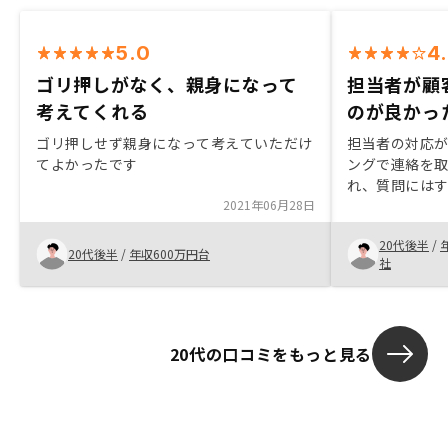
5.0
4
ゴリ押しがなく、親身になって
担当者が顧
考えてくれる
のが良かっ
ゴリ押しせず親身になって考えていただけ
担当者の対応
てよかったです
ングで連絡を
れ、質問には
2021年06月28日
物件を見つけ
いた物件より
20代後半
/
物件を紹介し
20代後半
/
年収600万円台
社
20代の口コミをもっと見る