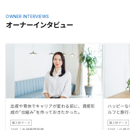
OWNER INTERVIEWS
オーナーインタビュー
出産や育休でキャリアが変わる前に、資産形
ハッピーな
成の“仕組み”を作っておきたかった。
ルフと旅行
購入時データ
購入時データ
20代 / 金融機関勤務
50代 / 化