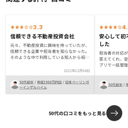
3.3
4
信頼できる不動産投資会社
安心して初
した
元々、不動産投資に興味を持っていたが、
信頼できる企業や担当者を知らなかった。
担当者の対応
そのような中で利用している知人から紹介
答えてくれ、安
を受けたことがきっかけ。また、実際に担
プリで一括管
当者の方と話しをした際に不明なことに関
2022年12月04日
ス。 対象物件
して丁寧に対応いただいたため自分で物件
点、その中で
が探せるような仕組み
50代前半
/
年収1900万円台
/
日本ベーリンガ
グしている点
50代前半
/
ーインゲルハイム
50代の口コミをもっと見る