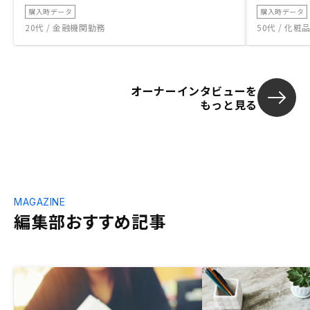
購入時データ
購入時データ
20代 / 金融機関勤務
50代 / 化
オーナーインタビューを
もっと見る
MAGAZINE
編集部おすすめ記事