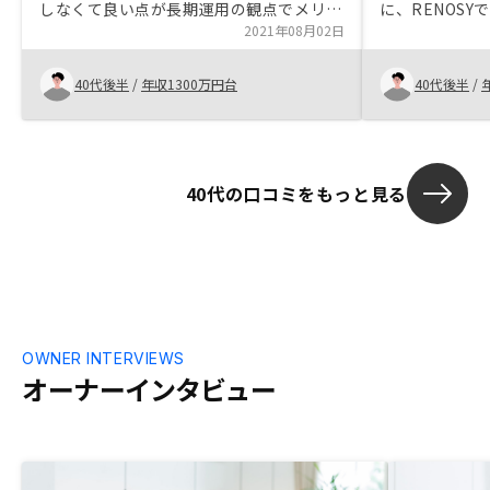
しなくて良い点が長期運用の観点でメリッ
に、RENOS
トが大きかった。営業担当者と顧客とのコ
2021年08月02日
れ、地方にい
ミニュケーションフローの整備。確定申告
った。 今後、
へのサポート。
ているが、売上
40代後半
/
年収1300万円台
40代後半
/
物件を購入し
40代の口コミをもっと見る
OWNER INTERVIEWS
オーナーインタビュー