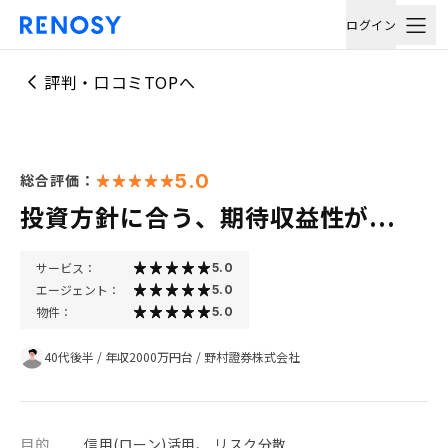
ログイン
評判・口コミTOPへ
5.0
総合評価：
投資方針に合う、期待収益性が...
サービス：
5.0
エージェント：
5.0
物件：
5.0
40代後半
/
年収2000万円台
/
野村證券株式会社
目的
信用(ローン)活用、 リスク分散