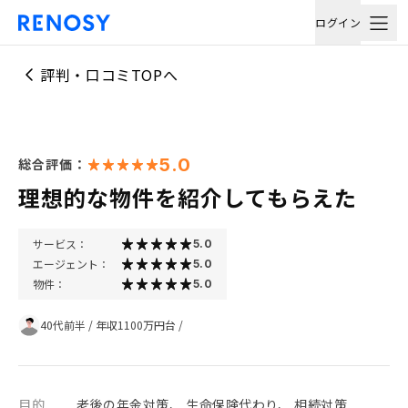
ログイン
評判・口コミTOPへ
5.0
総合評価：
理想的な物件を紹介してもらえた
サービス：
5.0
エージェント：
5.0
物件：
5.0
40代前半
/
年収1100万円台
/
目的
老後の年金対策、 生命保険代わり、 相続対策