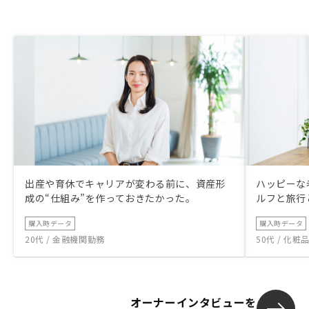
を同時比較で
理され購入判
た。 初めての
初のうちは重
や立地など）
100点の物件
購入判断が遅
出産や育休でキャリアが変わる前に、資産形
ハッピーな
成の“仕組み”を作っておきたかった。
ルフと旅行
購入時データ
購入時データ
20代 / 金融機関勤務
50代 / 化
オーナーインタビューを