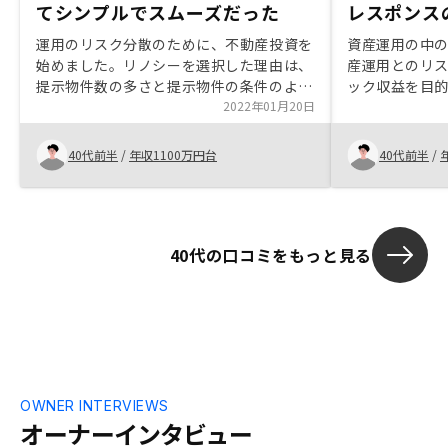
てシンプルでスムーズだった
レスポンス
運用のリスク分散のために、不動産投資を
資産運用の中
始めました。リノシーを選択した理由は、
産運用とのリ
提示物件数の多さと提示物件の条件のよ
ック収益を目
さ、WEB、リモートでの物件紹介などの
2022年01月20日
数回に渡って
利便性が高かったからです。契約までの手
いただいたこ
続きも他社と比べてシンプルでスムーズで
深まりました。
40代前半
/
年収1100万円台
40代前半
/
した。可能な限り、書面を減らして手続き
動産投資をす
等を簡便化するとよいと思います。
して下さり、
の手段である
した。 物件そ
40代の口コミをもっと見る
満たす完璧な
ですが、複数
身が重視する
なりと決めるこ
の担当者さん
を理解しマッ
高さなど、対
ました。購入
OWNER INTERVIEWS
ープンにする
オーナーインタビュー
に物件を検討