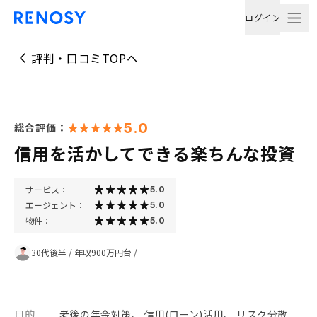
ログイン
評判・口コミTOPへ
5.0
総合評価：
信用を活かしてできる楽ちんな投資
サービス：
5.0
エージェント：
5.0
物件：
5.0
30代後半
/
年収900万円台
/
目的
老後の年金対策、 信用(ローン)活用、 リスク分散