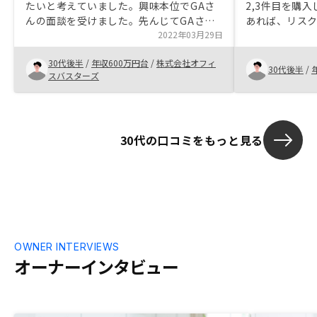
たいと考えていました。興味本位でGAさ
2,3件目を購入
んの面談を受けました。先んじてGAさん
あれば、リス
で投資を始めた職場の先輩からの紹介でし
2022年03月29日
ったからです
た。説明がわかりやすく、リスクも理解で
プラン及びNE
30代後半
/
年収600万円台
/
株式会社オフィ
きたうえでメリットを感じられた為です。
すぎる連続的
30代後半
/
スバスターズ
生活を過度に
資産形成が可
私に対してBusi
松さんは及びi B
30代の口コミをもっと見る
来ていただき
お越しで大変
対応いただい
まで快く出し
です。西さん
だいた上、銀
らず私の世間話
非常に友好的
OWNER INTERVIEWS
っていただけ
オーナーインタビュー
よって自由な
の限界からお
等々、妄想を