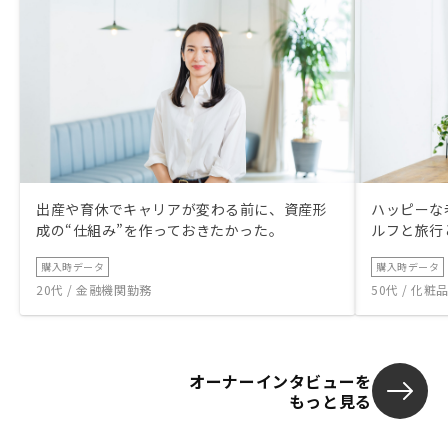
駆使した先進
一方、上述の
魅力を今後も
ければと思い
を技術や折衝
産解禁がまさ
向上（御社の
行回数になる
かった新たな
ただき、誰も
出産や育休でキャリアが変わる前に、資産形
ハッピーな
むことで、関
成の“仕組み”を作っておきたかった。
ルフと旅行
と我々顧客の3
る可能性を感
購入時データ
購入時データ
20代 / 金融機関勤務
50代 / 化
オーナーインタビューを
もっと見る