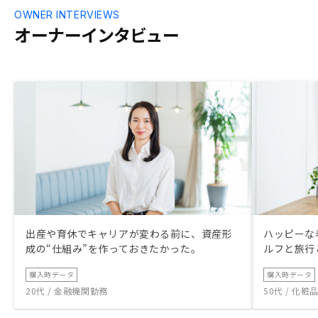
OWNER INTERVIEWS
オーナーインタビュー
出産や育休でキャリアが変わる前に、資産形
ハッピーな
成の“仕組み”を作っておきたかった。
ルフと旅行
購入時データ
購入時データ
20代 / 金融機関勤務
50代 / 化