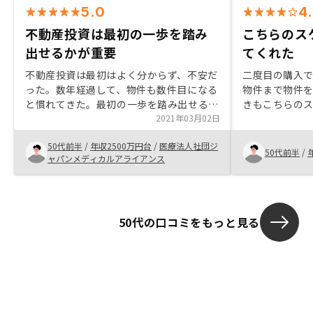
5.0
4
不動産投資は最初の一歩を踏み
こちらのス
出せるかが重要
てくれた
不動産投資は最初はよく分からず、不安だ
二度目の購入
った。数年経過して、物件も数件目になる
物件まで物件
と慣れてきた。最初の一歩を踏み出せるか
きもこちらの
どうかにかかっていると思う。
2021年03月02日
れ、購入者の
よう工夫され
50代前半
/
年収2500万円台
/
医療法人社団ジ
ては魅力的だ
50代前半
/
ャパンメディカルアライアンス
は営業の話を
50代の口コミをもっと見る