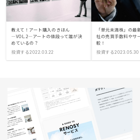
教えて！アート購入のきほん
「単元未満株」の最
―VOL.2―アートの値段って誰が決
社の売買手数料やサ
めているの？
較！
投資する
投資する
2022.03.22
2023.05.30