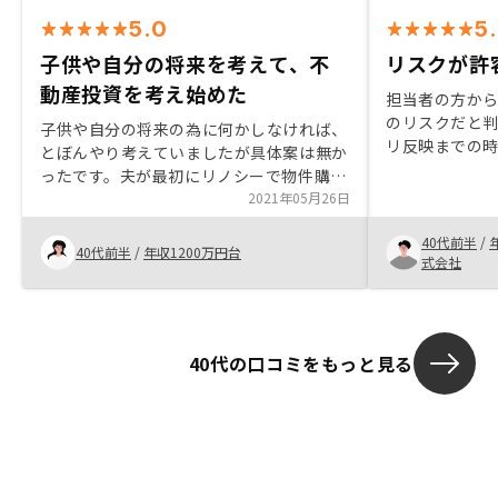
5.0
5
子供や自分の将来を考えて、不
リスクが許
動産投資を考え始めた
担当者の方か
のリスクだと
子供や自分の将来の為に何かしなければ、
リ反映までの
とぼんやり考えていましたが具体案は無か
ったです。夫が最初にリノシーで物件購入
しており、基礎知識はありましたが、投資
2021年05月26日
用の物件購入は初めてで、よく分かってな
40代前半
/
かったです。 物件購入にあたり、リノシー
40代前半
/
年収1200万円台
式会社
のセールスの方は大変わかりやすく説明し
てくださり、高リスクのシミュレーション
まで見せていただき、購入の意思が固まり
ました。 良い物件はすぐに売れてしまう
40代の口コミをもっと見る
ので、ピンときた物件があればすぐに決断
した方がいいです。 また物件購入者の方
が、リノシーに入社される割合が高いの
も、良い商品を効率的に販売している為だ
な、と納得です。契約までの流れも簡単な
図で説明してくれると助かります。何をい