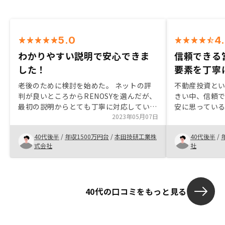
5.0
4
わかりやすい説明で安心できま
信頼できる
した！
要素を丁寧
老後のために検討を始めた。 ネットの評
不動産投資と
判が良いところからRENOSYを選んだが、
きい中、信頼
最初の説明からとても丁寧に対応していた
安に思ってい
だいたのが好感触でした。 デジタル化が
2023年05月07日
頂いたことが
進んでいること、データに基づいた物件選
ります。 また
40代後半
/
年収1500万円台
/
本田技研工業株
40代後半
/
定などもとても良いと思い決めました。
聞いており、
式会社
社
ノシーさんの
かったと思い
40代の口コミをもっと見る