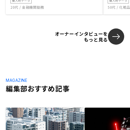
購入時データ
購入時データ
20代 / 金融機関勤務
50代 / 化
オーナーインタビューを
もっと見る
MAGAZINE
編集部おすすめ記事