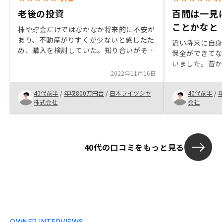
老後の投資
百聞は一見
ことかなと
株や貯金だけではなかなか将来的に不安が
あり、不動産がりすくが少ないと感じたた
近い将来に自
め、購入を検討していた。知り合いがその
保全ができて
場に購入したこともあり、検討していたた
いました。昔
め、購入に至った。担当のかたは以前検討
2022年11月16日
いイメージし
段階からお付き合いのある方で説明がわか
のですが、機
りやすくよかった。
40代前半
/
年収800万円台
/
日本フイツシヤ
40代前半
/
とにしました
株式会社
会社
いる部分を常
くまでしっか
おかげさまで
ル可能なもの
40代の口コミをもっと見る
い理由はない
たご担当の方
り、経験談が
います。
OWNER INTERVIEWS