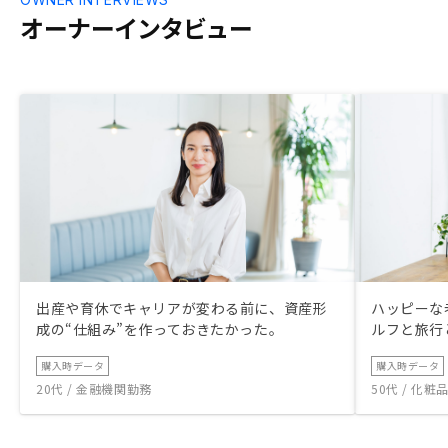
オーナーインタビュー
出産や育休でキャリアが変わる前に、資産形
ハッピーな
成の“仕組み”を作っておきたかった。
ルフと旅行
購入時データ
購入時データ
20代 / 金融機関勤務
50代 / 化