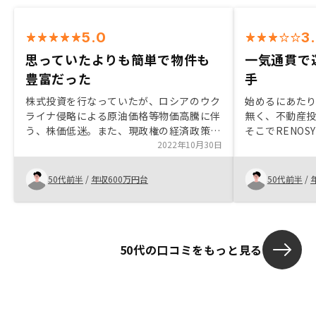
5.0
3
思っていたよりも簡単で物件も
一気通貫で
豊富だった
手
株式投資を行なっていたが、ロシアのウク
始めるにあたり
ライナ侵略による原油価格等物価高騰に伴
無く、不動産
う、株価低迷。また、現政権の経済政策不
そこでRENO
安などが重なったため、株式投資以外の資
2022年10月30日
資の良い所、
産運用を考えていたところでタイミング良
説明を受け不
くRENOSYと出会った。担当営業と話をし
た。 又、RE
50代前半
/
年収600万円台
50代前半
/
て、不明点の解消ができてよかった。
良い物件を紹
RENOSYで
との比較を明
50代の口コミをもっと見る