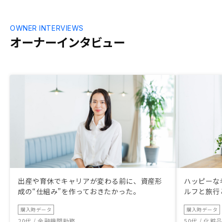
OWNER INTERVIEWS
オーナーインタビュー
出産や育休でキャリアが変わる前に、資産形
ハッピーな
成の“仕組み”を作っておきたかった。
ルフと旅行
購入時データ
購入時データ
20代 / 金融機関勤務
50代 / 化