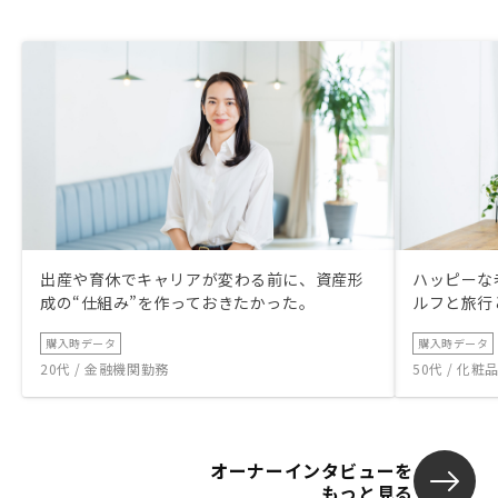
出産や育休でキャリアが変わる前に、資産形
ハッピーな
成の“仕組み”を作っておきたかった。
ルフと旅行
購入時データ
購入時データ
20代 / 金融機関勤務
50代 / 化
オーナーインタビューを
もっと見る