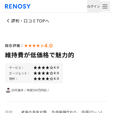
ログイン
評判・口コミTOPへ
4.0
総合評価：
維持費が低価格で魅力的
サービス：
4.0
エージェント：
4.0
物件：
4.0
20代後半
/
年収500万円台
/
目的
老後の年金対策、 生命保険代わり、 信用(ローン)