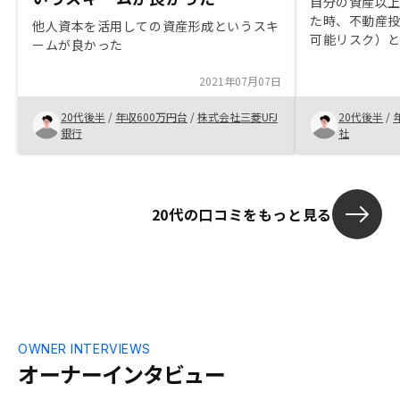
自分の資産以
た時、不動産
他人資本を活用しての資産形成というスキ
可能リスク）
ームが良かった
リノシーの管
いうほったらか
2021年07月07日
た、空室リス
だが、リノシ
20代後半
/
年収600万円台
/
株式会社三菱UFJ
20代後半
/
きるから
銀行
社
20代の口コミをもっと見る
OWNER INTERVIEWS
オーナーインタビュー