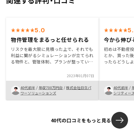
関連する評判・口コミ
5.0
5
物件管理をまるっと任せられる
今から伸び
リスクを最大限に見積った上で、それでも
初めは不動産
利益に繋がるシミュレーションが立てられ
とか、買った
る物件と、管理体制、プランが整ってい
ったらどうし
る。これがバランスしていると思う。長期
がRENOSY
管理なのでリノベーション費用等を見越し
リーシングマ
2023年01月07日
た運営がされているところが魅力。
が大変魅力的
丁寧な説明を
40代前半
/
年収700万円台
/
株式会社日立パ
40代前半
/
ワーソリューションズ
シリティー
40代の口コミをもっと見る