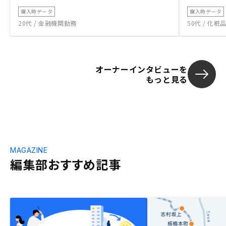
購入時データ
購入時データ
20代 / 金融機関勤務
50代 / 化
オーナーインタビューを
もっと見る
MAGAZINE
編集部おすすめ記事