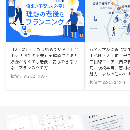
【2人に1人はもう始めている？】今
有名大学が沿線に集
すぐ「お金の不安」を解消できる！
中心地・大手町に好ア
貯金がなくても老後に安心できるマ
三田線エリア（西巣
ネープランの立て方
前、板橋本町、志村
魅力｜まちの住みや
投資する
2021.03.17
投資する
2023.12.11