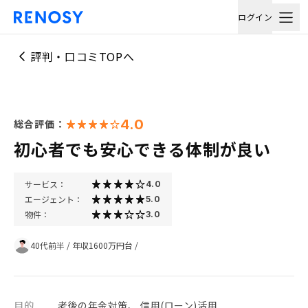
ログイン
評判・口コミTOPへ
4.0
総合評価：
初心者でも安心できる体制が良い
サービス：
4.0
エージェント：
5.0
物件：
3.0
40代前半
/
年収1600万円台
/
目的
老後の年金対策、 信用(ローン)活用