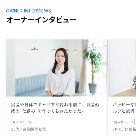
OWNER INTERVIEWS
オーナーインタビュー
出産や育休でキャリアが変わる前に、資産形
ハッピーな
成の“仕組み”を作っておきたかった。
ルフと旅行
購入時データ
購入時データ
20代 / 金融機関勤務
50代 / 化