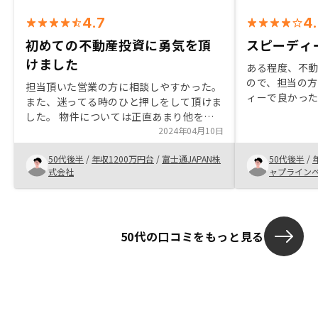
4.7
4
初めての不動産投資に勇気を頂
スピーディ
けました
ある程度、不
ので、担当の
担当頂いた営業の方に相談しやすかった。
ィーで良かっ
また、迷ってる時のひと押しをして頂けま
のが魅力で、
した。 物件については正直あまり他を見
プリ上で閲覧
てないので、営業の方を信頼して決めてし
2024年04月10日
家賃上げ交渉
まいました。 ただ素人の私より目利きは
た。
50代後半
/
年収1200万円台
/
富士通JAPAN株
50代後半
/
確かだと思っます。 まだお勧めしたいま
式会社
ャプライン
での実績がない為わかりません。十分な管
理体制だと思いました。 融資銀行の選択
肢が多数あると金利等のメリットがあるの
であれば欲しいです。 また変動金利と固
50代の口コミをもっと見る
定金利の話を契前にして頂けると良かった
と思いました。