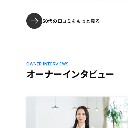
の描く金額、複数、分散を加味した
らえるよ
希望を伝えました。 次の面談時に
もう少しデ
私の分散を重視した希望に応えた物
はないやり
件を紹介した上で担当者がわたしの
思います。
50代の口コミをもっと見る
潜在的ニーズを捉えた違うイメージ
やり取りの
で紹介してもらいました。 自分で
璧です。
とれるリスク、コストが把握出来や
すいように説明してくれたこと、自
分の潜在的ニーズに応える物件を紹
介してくれたこと。この2つが購入
決めたポイントです。 店内にさり
OWNER INTERVIEWS
気なく成功事例、失敗事例の広告が
オーナーインタビュー
あれば良いと思う!