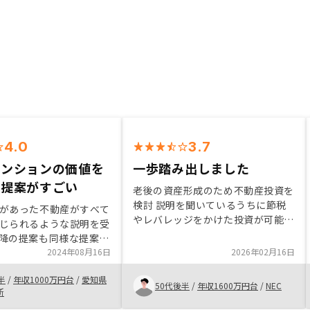
4.0
3.7
マンションの価値を
一歩踏み出しました
た提案がすごい
老後の資産形成のため不動産投資を
検討 説明を聞いているうちに節税
があった不動産がすべて
やレバレッジをかけた投資が可能な
じられるような説明を受
ことなどさまざまなメリットに気付
降の提案も同様な提案で
かされて始めることとした 物件選
の際に15年後の売却に
2024年08月16日
2026年02月16日
びはこちらのニーズに合わせてよい
じたため。また現在の賃
案件を紹介していただける一方で、
半
/
年収1000万円台
/
愛知県
）の情報も教えていただ
50代後半
/
年収1600万円台
/
NEC
紹介を受けてもどんどん決まってい
所
しばらくは借り続けても
くので充分に吟味する時間がなく厳