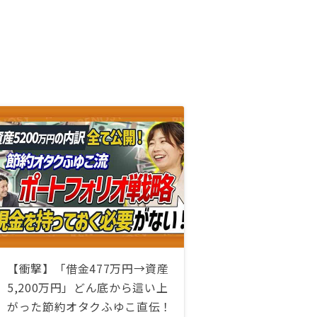
【衝撃】「借金477万円→資産
5,200万円」どん底から這い上
がった節約オタクふゆこ直伝！