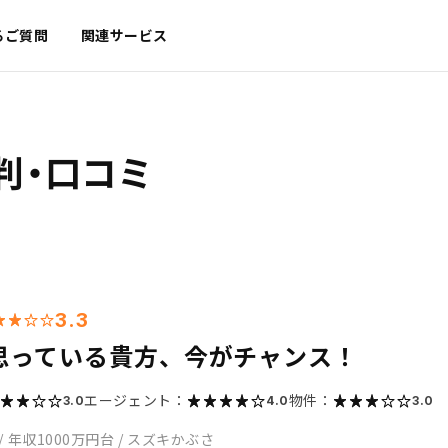
るご質問
関連サービス
判・口コミ
3.3
思っている貴方、今がチャンス！
エージェント：
物件：
3.0
4.0
3.0
/
年収1000万円台
/
スズキかぶさ