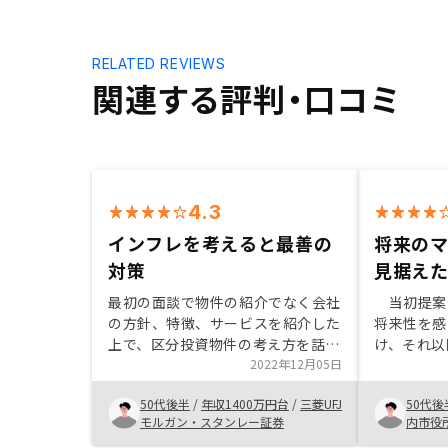
RELATED REVIEWS
関連する評判・口コミ
4.3
インフレを考えると最善の
将来の
対策
見据え
最初の面談で物件の紹介でなく会社
当初提案
の方針、特徴、サービスを紹介した
将来性を感
上で、区分投資物件の考え方を話し
け、それ以
てもらいました。 話を聞いて自分
2022年12月05日
あった。そ
の描いた当初から複数物件を持つの
将来性を感
50代後半
/
年収1400万円台
/
三菱UFJ
50代後
に中古物件のメリット、自分の甘い
借人（法人
モルガン・スタンレー証券
内市役
考えに気づきました。 そこで自分
き、今後、