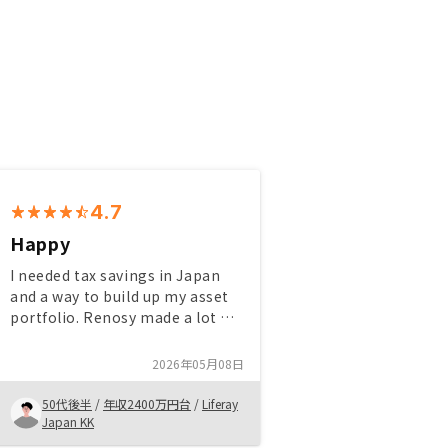
4.7
Happy
I needed tax savings in Japan
and a way to build up my asset
portfolio. Renosy made a lot of
sense and their sales process
and representative made me
2026年05月08日
feel very comfortable.None
50代後半
/
年収2400万円台
/
Liferay
Japan KK