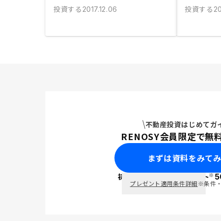
投資する
投資する
2017.12.06
20
不動産投資はじめてガ
RENOSY会員限定で無
まずは資料をみて
※
初回面談で
ポイント
5
PayPay
プレゼント適用条件詳細
※条件