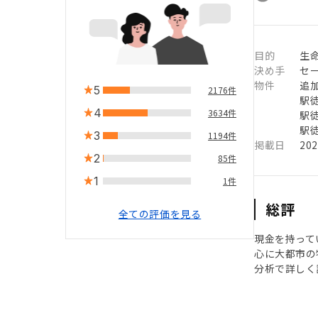
目的
生
決め手
セ
物件
追
5
2176件
駅徒
4
3634件
駅徒
駅徒
3
1194件
掲載日
20
2
85件
1
1件
総評
全ての評価を見る
現金を持って
心に大都市の
分析で詳しく