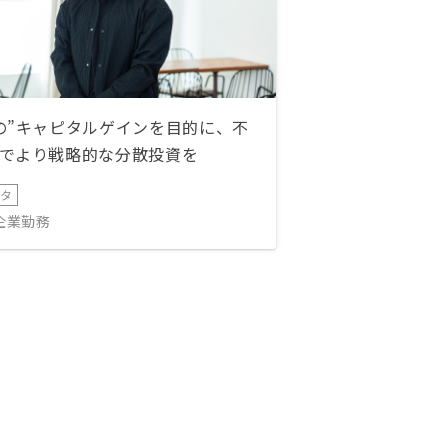
の”キャピタルゲインを目的に、不
でより戦略的な分散投資を
ータ
IT企業勤務