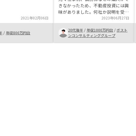
きなかったため、不動産投資には興
味がありました。何社か説明を受け
2021年02月06日
ましたが、プランが豊富で担当者の
2023年06月27日
返答もしっかりしていたRenosyさ
20代後半
/
年収1000万円台
/
ボスト
んを選ぶことにさせていただいたと
半
/
年収800万円台
ンコンサルティンググループ
いう経緯です。