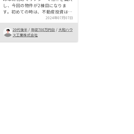
し、今回の物件が2棟目になりま
す。初めての時は、不動産投資は金
持ちがやるものだと思っており、自
2024年07月07日
分には縁がないものだと考えており
20代後半
/
年収700万円台
/
大和ハウ
ましたが、実際にお話を聞いてみた
ス工業株式会社
ところ自分にもできるのだと知って
購入を決めました。