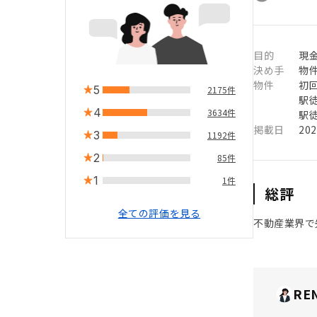
目的
現
決め手
物
物件
初
5
2175件
駅徒
4
3634件
駅徒
掲載日
20
3
1192件
2
85件
1
1件
総評
全ての評価を見る
不動産業界で
RE