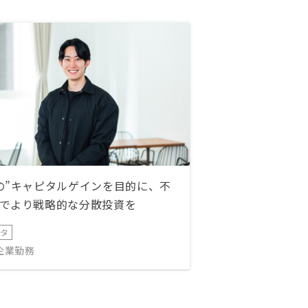
の”キャピタルゲインを目的に、不
でより戦略的な分散投資を
ータ
IT企業勤務