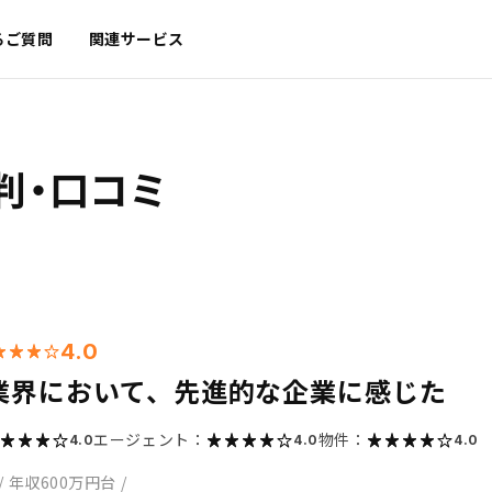
るご質問
関連サービス
判・口コミ
4.0
業界において、先進的な企業に感じた
エージェント：
物件：
4.0
4.0
4.0
/
年収600万円台
/