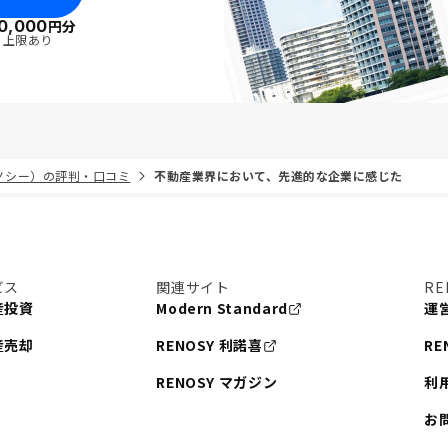
0,000
円分
・上限あり
リノシー）の評判・口コミ
不動産業界において、先進的な企業に感じた
ビス
関連サイト
RE
産投資
Modern Standard
運
産売却
RENOSY 利諾喜
RE
RENOSY マガジン
利
お