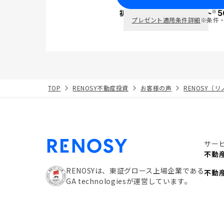
※
初回面談で
ポイント
5
PayPay
プレゼント適用条件詳細
※条件
TOP
RENOSY不動産投資
お客様の声
RENOSY（
サー
不動
RENOSYは、東証グロース上場企業である
不動
GA technologiesが運営しています。