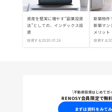
資産を堅実に増やす“副業投資
新築物件
法”としての、インデックス投
新築マン
資
メリット
投資する
投資する
2020.01.24
2
不動産投資はじめてガ
RENOSY会員限定で無
まずは資料をみて