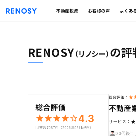
不動産投資
お客様の声
よくあ
RENOSY
の評
（リノシー）
総合評価：
総合評価
不動産
4.3
サービス：
回答数7087件（2026年08月現在）
20代後半