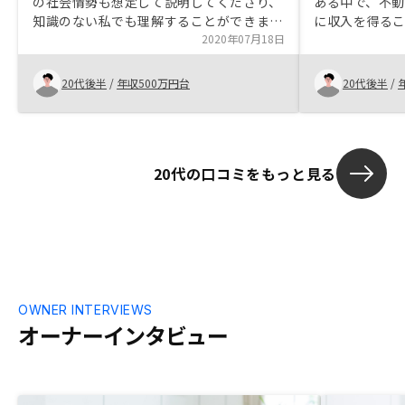
の社会情勢も想定して説明してくださり、
ある中で、不
知識のない私でも理解することができまし
に収入を得る
た。 また常にこちらの不安点を聞いてく
2020年07月18日
事項が解消さ
ださったこと、会社として大きく成長中と
た。不動産投
いうことからも安心して任せようと思いま
ーンをするこ
20代後半
/
年収500万円台
20代後半
/
した。
の、無理のな
に返済できそ
きました。始
えませんが、
20代の口コミをもっと見る
と思います。
定表があれば
確認でき、無
てられる。 今
かった。契約
の都度、自分
かった。
OWNER INTERVIEWS
オーナーインタビュー