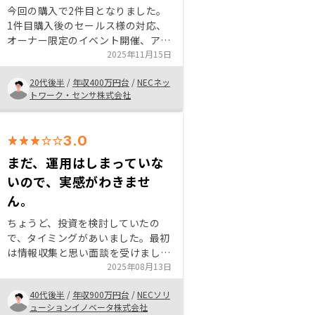
今回の購入で2件目となりました。
1件目購入後のセールス様の対応、
オーナー限定のイベント開催、アプ
リでの運用など客を大切にする姿勢
2025年11月15日
が好感だったことリピートの決め手
20代後半
/
年収400万円台
/
NECネッ
でした。実際に運用してみて比較的
トワーク・センサ株式会社
社会情勢に左右されにくい不動産投
資は、リスク分散する選択肢の一つ
としてオススメだと肌で感じまし
3.0
た。
まだ、運用はしまっていな
いので、実感がわきませ
ん。
ちょうど、投資を検討していたの
で、タイミングがあいました。最初
は情報収集と思い面談を受けまし
た。損になることは少ないと思い、
2025年08月13日
リノシーさんにしました。 担当さ
40代後半
/
年収900万円台
/
NECソリ
んの押し売りがなかったのも良い点
ューションイノベータ株式会社
だと思いました。