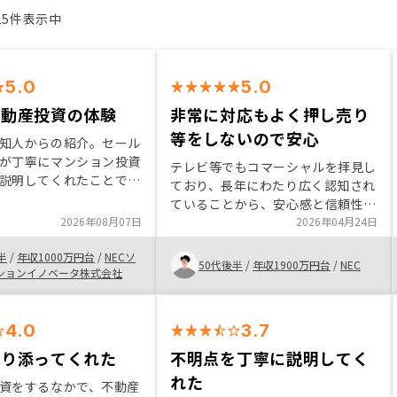
15件表示中
5.0
5.0
不動産投資の体験
非常に対応もよく押し売り
等をしないので安心
知人からの紹介。セール
が丁寧にマンション投資
テレビ等でもコマーシャルを拝見し
説明してくれたことでリ
ており、長年にわたり広く認知され
しながら購入の決断がで
ていることから、安心感と信頼性の
非常に良かった。また収
2026年08月07日
高さを感じ、まずは面談をお願いし
2026年04月24日
レーションなどのご案内
てみようと思ったのがきっかけで
くわかりやすいため欲し
半
/
年収1000万円台
/
NECソ
す。実際にご連絡を差し上げた後
50代後半
/
年収1900万円台
/
NEC
ぐに手に入り、これまで
ションイノベータ株式会社
も、迅速かつ丁寧にご対応いただ
資のイメージが変わっ
き、不安や疑問点に対しても分かり
やすくご説明くださいました。特に
4.0
3.7
担当者の方のお人柄が大変良く、こ
ちらの立場に立って親身に話を聞い
寄り添ってくれた
不明点を丁寧に説明してく
てくださる姿勢に信頼を深めまし
れた
資をするなかで、不動産
た。無理に勧めるのではなく、メリ