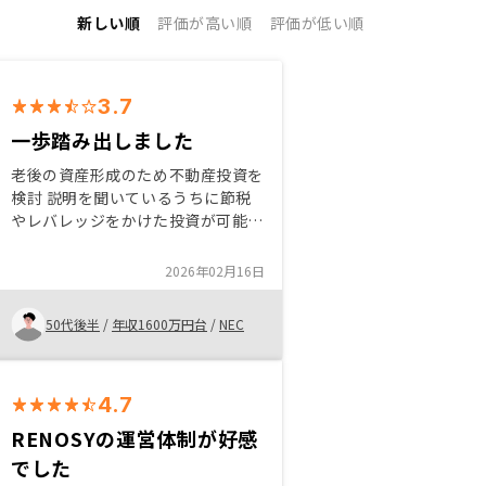
新しい順
評価が高い順
評価が低い順
3.7
一歩踏み出しました
老後の資産形成のため不動産投資を
検討 説明を聞いているうちに節税
やレバレッジをかけた投資が可能な
ことなどさまざまなメリットに気付
かされて始めることとした 物件選
2026年02月16日
びはこちらのニーズに合わせてよい
案件を紹介していただける一方で、
50代後半
/
年収1600万円台
/
NEC
紹介を受けてもどんどん決まってい
くので充分に吟味する時間がなく厳
しいと感じた 決定するポイントを
あらかじめ考えておいた方がよいと
4.7
思う
RENOSYの運営体制が好感
でした