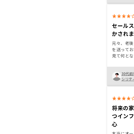
セール
かされ
元々、老後
を送ってお
見て何とな
セールスマ
い理由がな
30代前
た、たまた
シリテ
たのも始め
将来の
つイン
心
本当にオー