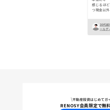
感じるほど
つ現金以外
るところが
イフスタイ
30代前
てスモール
ールデ
リットの1つ。 サンプル
く実際のユ
開(物件の
税効果度合
不動産投資はじめてガ
RENOSY会員限定で無