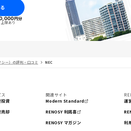
みる
0,000
円分
・上限あり
リノシー）の評判・口コミ
NEC
ビス
関連サイト
RE
産投資
Modern Standard
運
産売却
RENOSY 利諾喜
RE
RENOSY マガジン
利