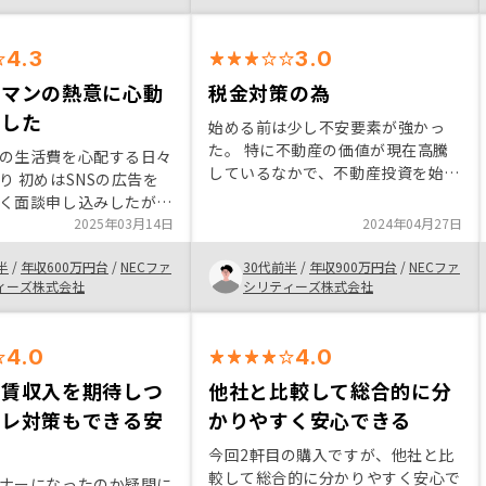
です。
4.3
3.0
スマンの熱意に心動
税金対策の為
ました
始める前は少し不安要素が強かっ
た。 特に不動産の価値が現在高騰
の生活費を心配する日々
しているなかで、不動産投資を始め
り 初めはSNSの広告を
ることについて、二の足を踏んでい
く面談申し込みしたが
る状態であったが、減税ができると
ンの話を聞くと、やらな
2025年03月14日
2024年04月27日
ころがとても大きく、そこが始める
いと思わされた。 ま
決定打になった。
半
/
年収600万円台
/
NECファ
30代前半
/
年収900万円台
/
NECファ
ま優良物件が売られてい
ィーズ株式会社
シリティーズ株式会社
たきっかけです。
4.0
4.0
家賃収入を期待しつ
他社と比較して総合的に分
フレ対策もできる安
かりやすく安心できる
今回2軒目の購入ですが、他社と比
較して総合的に分かりやすく安心で
ナーになったのか疑問に