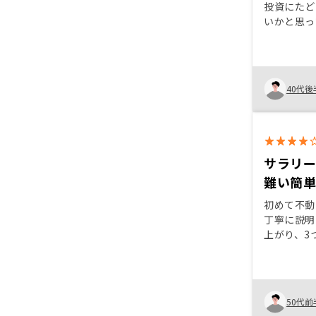
投資にたど
いかと思っ
価値と節税
フローベー
わかった。
説明いただ
40代後
からも話を
サラリ
難い簡
初めて不動
丁寧に説明
上がり、3
た。 質問
議で迅速に
プリで全物
も有りがた
50代前