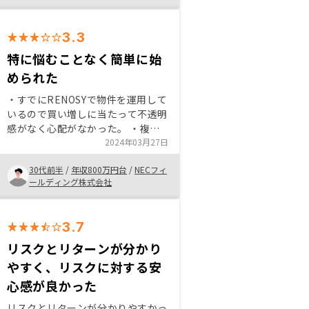
3.3
特に悩むことなく簡単に始
められた
・すでにRENOSYで物件を運用して
いるので買い増しに当たって不透明
感がなく心配がなかった。 ・複数
件運用しても1つのアプリで管理が
2024年03月27日
完結する利便性が良いと思った。
30代前半
/
年収800万円台
/
NECフィ
・担当の営業さんに押し売り感が全
ールディング株式会社
くなかった。
3.7
リスクとリターンが分かり
やすく、リスクに対する安
心感が良かった
リスクとリターンが分かりやすかっ