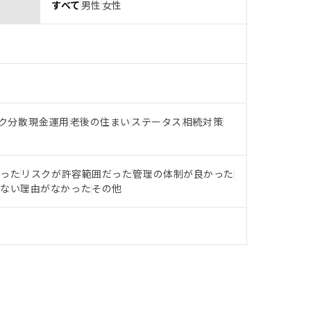
すべて
男性
女性
ク分散
現金運用
老後の住まい
ステータス
相続対策
だった
リスクが許容範囲だった
管理の体制が良かった
らない理由がなかった
その他