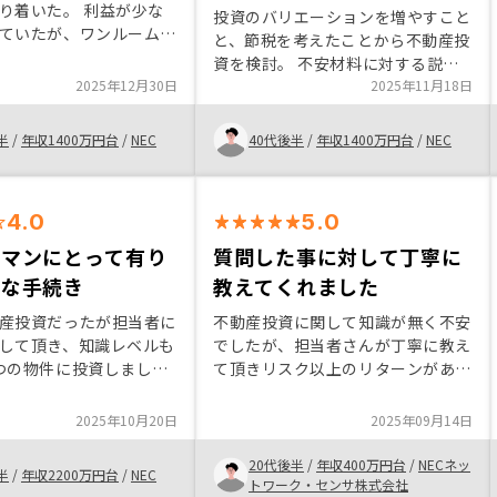
り着いた。 利益が少な
ット・デメリットを率直にお話しい
投資のバリエーションを増やすこと
ていたが、ワンルームの
ただけたことも安心材料となりまし
と、節税を考えたことから不動産投
効果、フリーキャッシュ
た。総合的に判断し、安心してお任
資を検討。 不安材料に対する説明
スで価値がある投資だと
せできると感じましたので、最終的
2025年12月30日
を丁寧にしてくれ、申し込みもスピ
2025年11月18日
営業担当の方から丁寧に
にこちらにお願いすることを決めさ
ーディであったことから申し込みに
き、先に投資している人
せていただきました。
至る。 市場の説明も丁寧にしてく
半
/
年収1400万円台
/
NEC
40代後半
/
年収1400万円台
/
NEC
聞いて、判断した。
れるため、話は聞いたほうが良いと
思います。
4.0
5.0
ーマンにとって有り
質問した事に対して丁寧に
単な手続き
教えてくれました
産投資だったが担当者に
不動産投資に関して知識が無く不安
して頂き、知識レベルも
でしたが、担当者さんが丁寧に教え
つの物件に投資しまし
て頂きリスク以上のリターンがある
に対してもLINEや電話会
と理解し始めました。 特に自分は
答えて頂きました。 ア
まだ生命保険に入っていないので資
2025年10月20日
2025年09月14日
件まとめて管理できるの
産獲得と共に生命保険になる事に魅
いです。
力を感じました。 今後可能であれ
20代後半
/
年収400万円台
/
NECネッ
半
/
年収2200万円台
/
NEC
ば保有する物件を増やしていきたい
トワーク・センサ株式会社