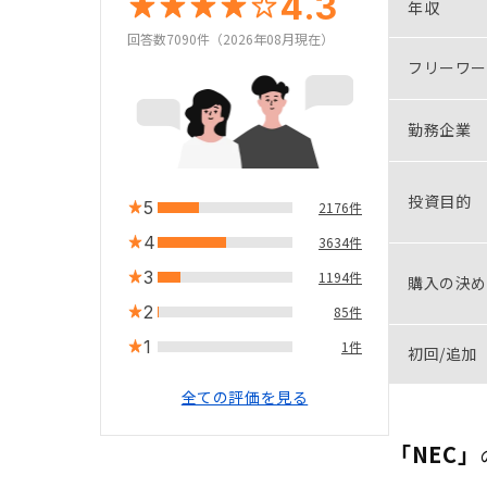
4.3
年収
回答数7090件（2026年08月現在）
フリーワー
勤務企業
投資目的
5
2176件
4
3634件
3
1194件
購入の決め
2
85件
1
1件
初回/追加
全ての評価を見る
「NEC」