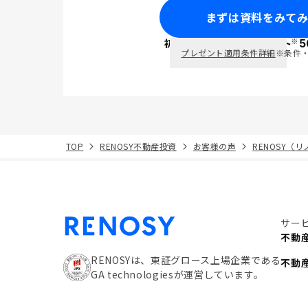
まずは資料をみて
※
初回面談で
ポイント
5
PayPay
プレゼント適用条件詳細
※条件
TOP
RENOSY不動産投資
お客様の声
RENOSY（
サー
不動
RENOSYは、東証グロース上場企業である
不動
GA technologiesが運営しています。