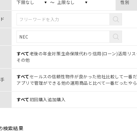
〜
性別
ド
すべて
老後の年金対策
生命保険代わり
信用(ローン)活用
リス
その他
すべて
セールスの信頼性
物件が良かった
他社比較して一番
手
アプリで管理ができる
他の運用商品と比べて一番だった
や
すべて
初回購入
追加購入
の検索結果