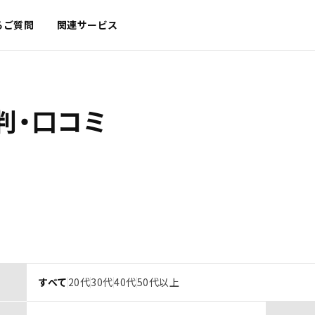
るご質問
関連サービス
判・口コミ
すべて
20代
30代
40代
50代以上