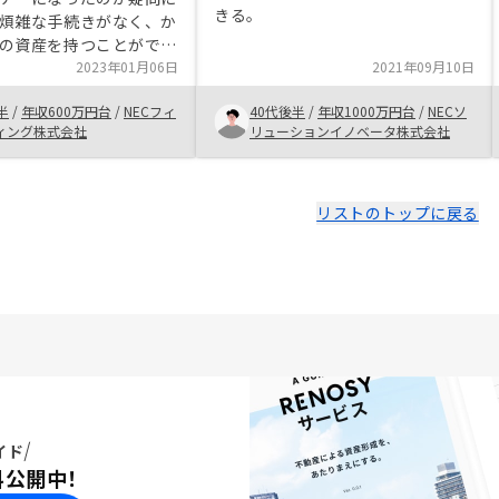
きる。
煩雑な手続きがなく、か
の資産を持つことができ
魅力だと思う。現在のラ
2023年01月06日
2021年09月10日
ルや金銭的余裕に合わせ
半
/
年収600万円台
/
NECフィ
40代後半
/
年収1000万円台
/
NECソ
スタートできることもメ
ィング株式会社
リューションイノベータ株式会社
物件ではな
ーザさんの生データの公
家賃下落率や利回り、節
いなど)
リストのトップに戻る
イド
料公開中！