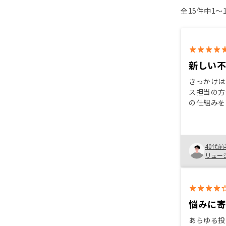
全15件中1〜
新しい
きっかけは
ス担当の方
の仕組みを
スクも理解
きたことが
支のシュミ
も非常に早
40代前
い情報がす
リュー
の不動産投
た。
悩みに
あらゆる投