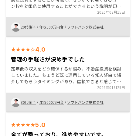
ン枠を効果的に使用することができるという説明が印象
深い。また、不動産投資による節税効果や将来的な試算
2026年03月15日
の構築の説明から物件の選定まで丁寧にしてくれたため
に信用できた。
20代後半
/
年収500万円台
/
ソフトバンク株式会社
4.0
管理の手軽さが決め手でした
定年後の収入をどう確保するか悩み、不動産投資を検討
していました。ちょうど既に運用している知人経由で紹
介してもらうタイミングがあり、信頼できると感じて運
用を始めました。 実際に始めてみて、サポート体制が非
2026年01月29日
常に整っていると感じます。自分で細かい期日の調整や
管理などをする必要がなく、安心してお任せできるとこ
30代後半
/
年収600万円台
/
ソフトバンク株式会社
ろが一番の魅力です。
5.0
全てが整っており、進めやすいです。