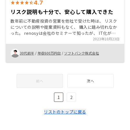
4.7
リスク説明も十分で、安心して購入できた
数年前に不動産投資の営業を他社で受けた時は、 リスク
についての説明や提案資料もなく、 購入に踏み切れなか
った。 renosyは会社のセミナーで知ったが、 IT化が進
んでおり、管理やシミュレーション、 各種契約ドキュメ
2023年10月23日
ント等がアプリで完結できるところも、魅力的に感じ
た。 提案時の資料についてはLINE WORKSやメールでの
30代前半
/
年収600万円台
/
ソフトバンク株式会社
やりとりに添付していただいていたが、 購入後に見返し
たいことが多々あるので、これもアプリから閲覧できる
ようにしてほしい。
前へ
次へ
1
2
リストのトップに戻る