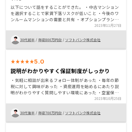
以下について話をすることができた。 ・中古マンション
を選択することで家賃下落リスクが低いこと ・今後のワ
ンルームマンションの需要と共有 ・オプションプランの
充実 ・キャピタルゲインを活用した中期的な計画相談を
2023年11月27日
親身に乗ってくれること
30代前半
/
年収800万円台
/
ソフトバンク株式会社
5.0
説明がわかりやすく保証制度がしっかり
・気軽に相談が出来るフォロー体制があった ・毎年の節
税に対して興味があった ・資産運用を始めるにあたり説
明がわかりやすく質問しやすい環境にあった ・空室保証
や制度など安心感があった ・提案してもらう物件の説明
2023年10月25日
がわかりやすかった 契約後のフォロー体制など、初めて
の手続きが多いため後追いをしてほしい
30代後半
/
年収700万円台
/
ソフトバンク株式会社