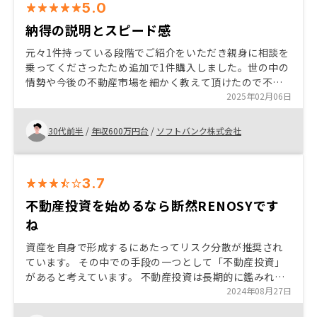
5.0
納得の説明とスピード感
元々1件持っている段階でご紹介をいただき親身に相談を
乗ってくださったため追加で1件購入しました。世の中の
情勢や今後の不動産市場を細かく教えて頂けたので不安
点や疑問点などを払拭することができました。担当の方
2025年02月06日
も疑問点などに迅速に対応してくださり非常に好印象で
した。
30代前半
/
年収600万円台
/
ソフトバンク株式会社
3.7
不動産投資を始めるなら断然RENOSYです
ね
資産を自身で形成するにあたってリスク分散が推奨され
ています。 その中での手段の一つとして「不動産投資」
があると考えています。 不動産投資は長期的に鑑みれ
ば、積立型投資と同様に将来的にプラス利益になりやす
2024年08月27日
いのでとてもお勧めできます。