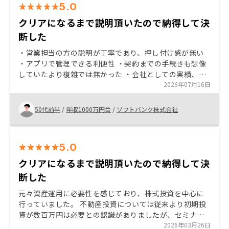
5.0
クリアになるまで説明頂いたので納得して決
断した
・営業担当の方の説明が丁寧であり、押し付け感が無い
・アプリで管理できる利便性 ・契約までの手続きも想像
していたより複雑では無かった ・会社としての実績、信
頼性がある点。 ・オフィスへ訪問した時の社員さんの活
2026年07月16日
気と丁寧な応対
50代前半
/
年収1000万円台
/
ソフトバンク株式会社
5.0
クリアになるまで説明頂いたので納得して決
断した
元々資産運用に必要性を感じており、株式投資を中心に
行っていました。 不動産投資については従来より初期投
資が数百万円は必要との認識がありましたが、セミナー
にて説明を聞いた際、その初期投資額の少なさを初めて
2026年03月26日