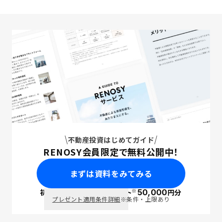
不動産投資はじめてガイド
RENOSY会員限定で無料公開中！
まずは資料をみてみる
※
初回面談で
ポイント
50,000
円分
PayPay
プレゼント適用条件詳細
※条件・上限あり