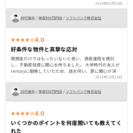
できました。 やると決めてからがとにかく速かったのが
2024年01月02日
良かったと思っています。
40代後半
/
年収900万円台
/
ソフトバンク株式会社
4.0
好条件な物件と真摯な応対
現預金だけではもったいないと思い、資産運用を検討
し、不動産投資に関心を持ちました。 大学時代の友人が
renosyに勤務していたため、話を伺い、更に関心が深ま
りました。 セールスの担当者をアサインいただき、具体
2023年12月18日
的な説明を受け、丁寧で熱心な応対が決め手で購入に至
りました。
20代後半
/
年収500万円台
/
ソフトバンク株式会社
4.0
いくつかのポイントを何度聞いても教えてく
れた