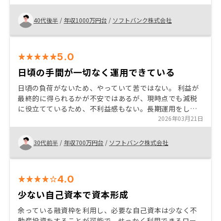
知り、興味をもって面談を重ねました。 最終的には月々
の支出が許容範囲内であったため、契約を決めた次第で
40代後半
/
年収1000万円台
/
ソフトバンク株式会社
す。
5.0
日頃の手間が一切なく運用できている
日頃の負荷がないため、やっていて苦ではない。 利益が
最終的に得られるかが不安ではあるが、現時点でも減税
に役立てているため、不利益感もない。長期運用をした
後に、物件を売却する際、利益率や次の運用に活かせる
2026年03月21日
かが重要だと思うため、今後に期待。
30代前半
/
年収700万円台
/
ソフトバンク株式会社
4.0
少ない自己資本で資本形成
余っている融資枠を利用し、必要な自己資本は少なく不
動産投資をすることが可能で、せっかく利用できるロー