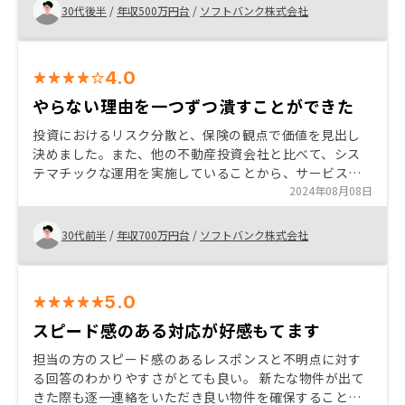
30代後半
/
年収500万円台
/
ソフトバンク株式会社
4.0
やらない理由を一つずつ潰すことができた
投資におけるリスク分散と、保険の観点で価値を見出し
決めました。また、他の不動産投資会社と比べて、シス
テマチックな運用を実施していることから、サービス費
用が安価で、負担少なく実施できるところに魅力を感じ
2024年08月08日
ました。
30代前半
/
年収700万円台
/
ソフトバンク株式会社
5.0
スピード感のある対応が好感もてます
担当の方のスピード感のあるレスポンスと不明点に対す
る回答のわかりやすさがとても良い。 新たな物件が出て
きた際も逐一連絡をいただき良い物件を確保することが