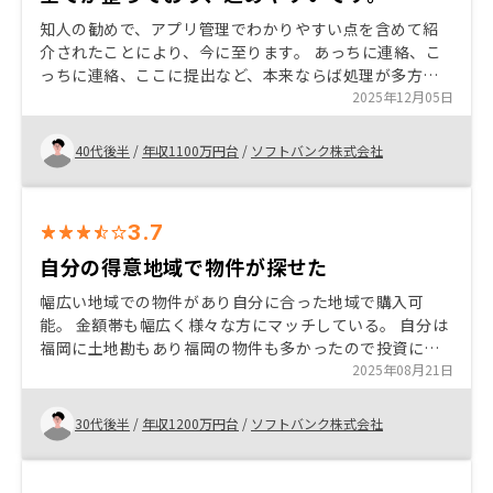
知人の勧めで、アプリ管理でわかりやすい点を含めて紹
介されたことにより、今に至ります。 あっちに連絡、こ
っちに連絡、ここに提出など、本来ならば処理が多方面
で混乱しがだと思いますが、ある程度一気通貫で整って
2025年12月05日
おり、分かりやすいです。 より詳細に年収や税なども踏
まえての10年後、20年後などのシミュレーション。
40代後半
/
年収1100万円台
/
ソフトバンク株式会社
3.7
自分の得意地域で物件が探せた
幅広い地域での物件があり自分に合った地域で購入可
能。 金額帯も幅広く様々な方にマッチしている。 自分は
福岡に土地勘もあり福岡の物件も多かったので投資に踏
み切れた。 節税の方法も詳しく教えてくれるので満足し
2025年08月21日
ております。
30代後半
/
年収1200万円台
/
ソフトバンク株式会社