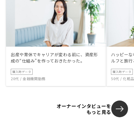
出産や育休でキャリアが変わる前に、資産形
ハッピーな
成の“仕組み”を作っておきたかった。
ルフと旅行
購入時データ
購入時データ
20代 / 金融機関勤務
50代 / 化
オーナーインタビューを
もっと見る