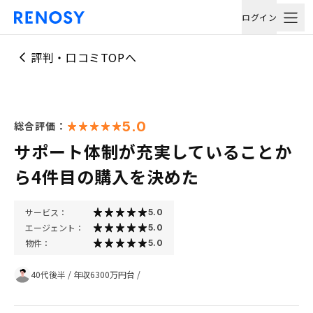
ログイン
評判・口コミTOPへ
5.0
総合評価：
サポート体制が充実していることか
ら4件目の購入を決めた
サービス：
5.0
エージェント：
5.0
物件：
5.0
40代後半
/
年収6300万円台
/