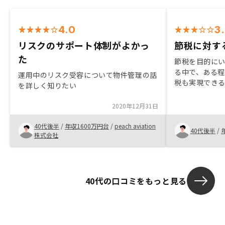
4.0
3
リスクのサポート体制がよかっ
節税に対す
た
節税を目的に
る中で、ある
運用中のリスク受容について物件管理の話
税も実現でき
を詳しく知りたい
良いかと考え
から運用まで
2020年12月31日
れていること
をリノシーさ
40代後半
/
年収1600万円台
/
peach aviation
40代後半
/
化）するよう
株式会社
40代の口コミをもっと見る