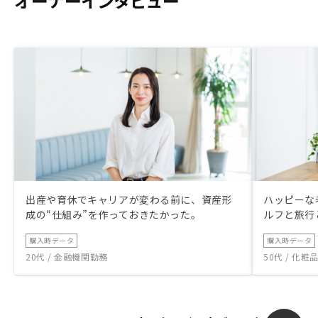
オーナーインタビュー
出産や育休でキャリアが変わる前に、資産形
ハッピーな
成の“仕組み”を作っておきたかった。
ルフと旅行
購入時データ
購入時データ
20代 / 金融機関勤務
50代 / 化