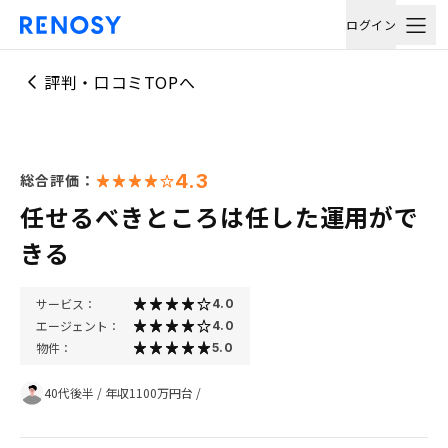
ログイン
評判・口コミTOPへ
4.3
総合評価：
任せるべきところは任した運用がで
きる
サービス：
4.0
エージェント：
4.0
物件：
5.0
40代後半
/
年収1100万円台
/