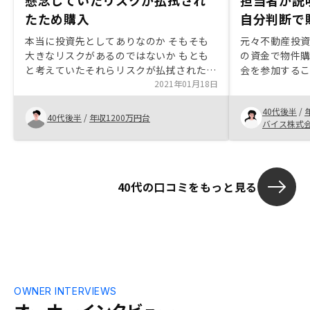
懸念していたリスクが払拭され
担当者が説
たため購入
自分判断で
本当に投資先としてありなのか そもそも
元々不動産投
大きなリスクがあるのではないか もとも
の資金で物件購
と考えていたそれらリスクが払拭されたた
会を参加するこ
め
2021年01月18日
らえることで
ました。 説明
40代後半
/
紹介してくれ
40代後半
/
年収1200万円台
バイス株式
い物件でした
別の担当者よ
内容を確認す
まして、その
40代の口コミをもっと見る
い物件を見つ
りました。
OWNER INTERVIEWS