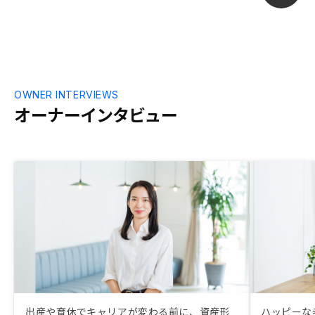
OWNER INTERVIEWS
オーナーインタビュー
出産や育休でキャリアが変わる前に、資産形
ハッピーな