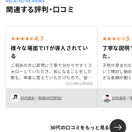
RELATED REVIEWS
関連する評判・口コミ
4.7
3
様々な場面でITが導入されてい
丁寧な説明
る
た。
ご担当の方に非常に丁寧で分かりやすくフ
子供が産まれ
ォローしていただき、気になることをした
いて検討し始
際も、率直に答えていただけたので、安心
きな金額が動
出来ました。購入した物件の状況をアプリ
2022年01月08日
たが、年金効
で管理出来るところもとても便利に感じま
途があること
す。様々な場面でITが導入されており、今
っていること
30代前半
/
年収600万円台
30代前半
/
後、さらにサービスが拡充されていく期待
き、決めるこ
が持てました。
30代の口コミをもっと見る