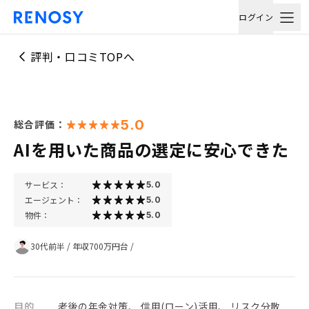
ログイン
評判・口コミTOPへ
5.0
総合評価：
AIを用いた商品の選定に安心できた
サービス：
5.0
エージェント：
5.0
物件：
5.0
30代前半
/
年収700万円台
/
目的
老後の年金対策、 信用(ローン)活用、 リスク分散