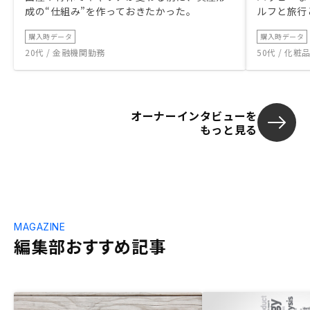
成の“仕組み”を作っておきたかった。
ルフと旅行
購入時データ
購入時データ
20代 / 金融機関勤務
50代 / 化
オーナーインタビューを
もっと見る
MAGAZINE
編集部おすすめ記事