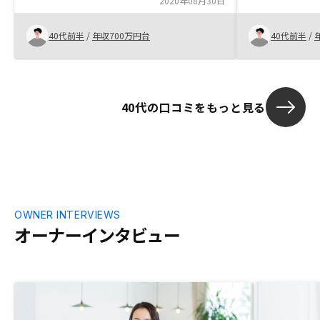
引きでは物件選択があまり希望通りに出来
2020年08月30日
の部分をREN
なかったことが不満だった。物件選びの過
てくれる事で
程で自ら検索できると良い。
購入を決意出
40代前半
/
年収700万円台
40代前半
/
や海外物件も
欲しい。
40代の口コミをもっと見る
OWNER INTERVIEWS
オーナーインタビュー