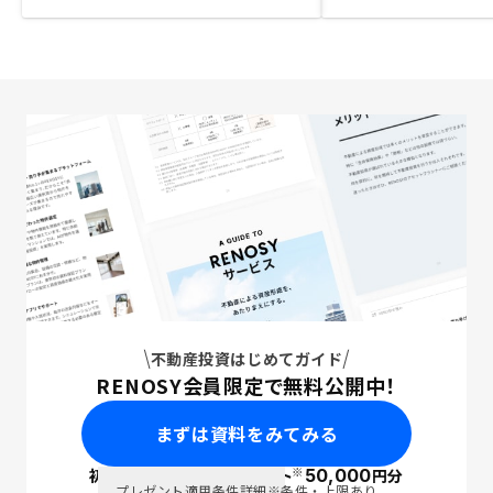
不動産投資はじめてガイド
RENOSY会員限定で無料公開中！
まずは資料をみてみる
※
初回面談で
ポイント
50,000
円分
PayPay
プレゼント適用条件詳細
※条件・上限あり