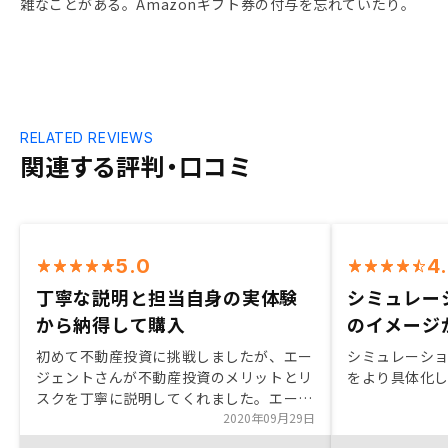
雑なことがある。Amazonギフト券の付与を忘れていたり。
RELATED REVIEWS
関連する評判・口コミ
5.0
4
丁寧な説明と担当自身の実体験
シミュレー
から納得して購入
のイメージ
初めて不動産投資に挑戦しましたが、エー
シミュレーショ
ジェントさんが不動産投資のメリットとリ
をより具体化
スクを丁寧に説明してくれました。エージ
ェントご自身も投資を行っているとのこと
2020年09月29日
でその実体験を交えて説明してくれ、納得