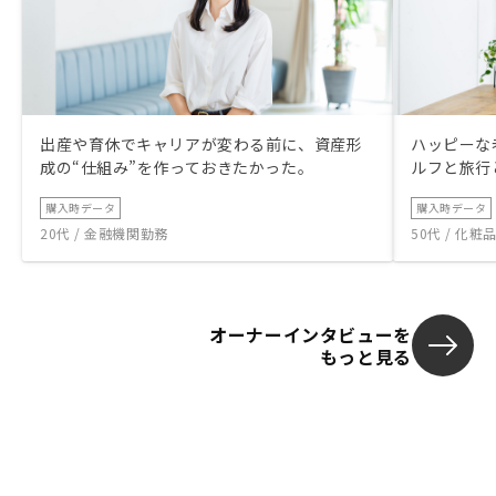
出産や育休でキャリアが変わる前に、資産形
ハッピーな
成の“仕組み”を作っておきたかった。
ルフと旅行
購入時データ
購入時データ
20代 / 金融機関勤務
50代 / 化
オーナーインタビューを
もっと見る