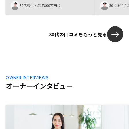
して購入をすることができました。アフタ
30代後半
/
年収800万円台
30代後半
/
ーフォローもしっかり行ってくれることに
加え、集金代行手数料などが非常に安いの
も魅力です。複数ある金融機関の中でそれ
ぞれの特徴・メリットなどを説明していた
30代の口コミをもっと見る
だき、選択できたら更に良くなると感じま
した。
OWNER INTERVIEWS
オーナーインタビュー