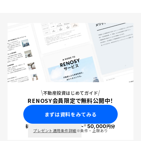
不動産投資はじめてガイド
RENOSY会員限定で無料公開中！
まずは資料をみてみる
※
初回面談で
ポイント
50,000
円分
PayPay
プレゼント適用条件詳細
※条件・上限あり