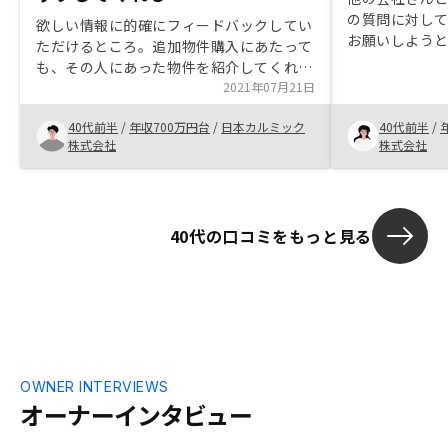
の質問に対し
欲しい情報に的確にフィードバックしてい
お願いしよう
ただけるところ。追加物件購入にあたって
が怖かったの
も、その人にあった物件を紹介してくれる
うちに、リス
既存、管理プランの継続的な維持。サービ
2021年07月21日
とができまし
ス向上。
ならないのか
40代前半
/
年収700万円台
/
日本カルミック
40代前半
/
なお安心です
株式会社
株式会社
込み口座の開
なかったので
えて頂くと安
40代の口コミをもっと見る
OWNER INTERVIEWS
オーナーインタビュー