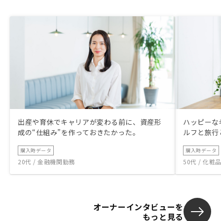
出産や育休でキャリアが変わる前に、資産形
ハッピーな
成の“仕組み”を作っておきたかった。
ルフと旅行
購入時データ
購入時データ
20代 / 金融機関勤務
50代 / 化
オーナーインタビューを
もっと見る