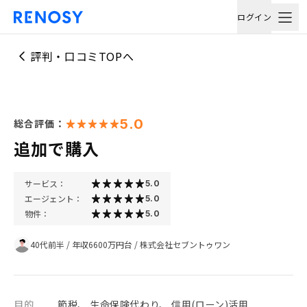
ログイン
評判・口コミTOPへ
5.0
総合評価：
追加で購入
サービス：
5.0
エージェント：
5.0
物件：
5.0
40代前半
/
年収6600万円台
/
株式会社セブントゥワン
目的
節税、 生命保険代わり、 信用(ローン)活用