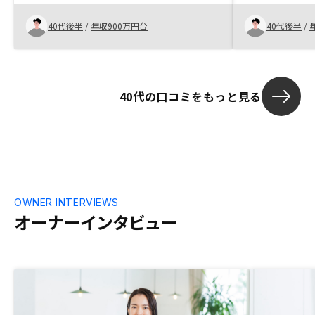
い人の多い会
した。他にお
40代後半
/
年収900万円台
40代後半
/
に利用して、
考えています。
40代の口コミをもっと見る
OWNER INTERVIEWS
オーナーインタビュー