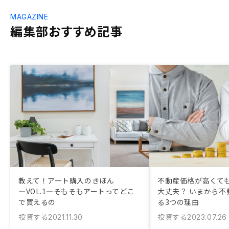
MAGAZINE
編集部おすすめ記事
教えて！アート購入のきほん
不動産価格が高くて
―VOL.1―そもそもアートってどこ
大丈夫？ いまから不
で買えるの
る3つの理由
投資する
投資する
2021.11.30
2023.07.26