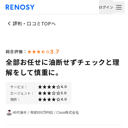
ログイン
評判・口コミTOPへ
3.7
総合評価：
全部お任せに油断せずチェックと理
解をして慎重に。
サービス：
4.0
エージェント：
3.0
物件：
4.0
40代後半
/
年収800万円台
/
Classi株式会社