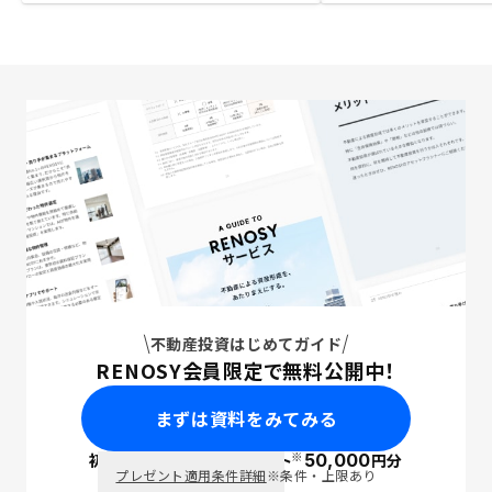
不動産投資はじめてガイド
RENOSY会員限定で無料公開中！
まずは資料をみてみる
※
初回面談で
ポイント
50,000
円分
PayPay
プレゼント適用条件詳細
※条件・上限あり