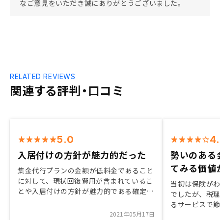
なご意見をいただき誠にありがとうございました。
RELATED REVIEWS
関連する評判・口コミ
5.0
4
入居付けの方針が魅力的だった
勢いのある
てみる価値
集金代行プランの金額が低料金であること
に対して、現状回復費用が含まれているこ
当初は保険が
とや入居付けの方針が魅力的である確定申
でしたが、税
告サポートの更なる充実、紹介した友人が
るサービスで
購入した際の手厚いキャンペーンの充実
2021年05月17日
て頂いたのが