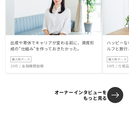
出産や育休でキャリアが変わる前に、資産形
ハッピーな
成の“仕組み”を作っておきたかった。
ルフと旅行
購入時データ
購入時データ
20代 / 金融機関勤務
50代 / 化
オーナーインタビューを
もっと見る