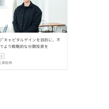
の”キャピタルゲインを目的に、不
でより戦略的な分散投資を
ータ
IT企業勤務