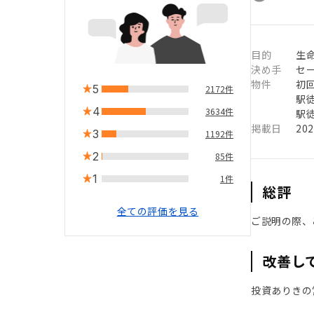
目的
生
決め手
セ
物件
初
5
2172件
駅徒
4
3634件
駅徒
掲載日
20
3
1192件
2
85件
1
1件
総評
全ての評価を見る
ご説明の際、
改善し
投資ありきの