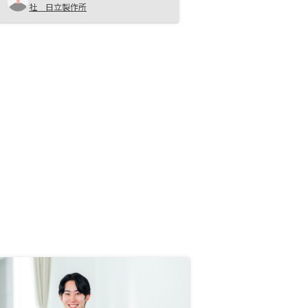
社 日立製作所
からないことだらけなので、些細な
ことでも購入前に何でも聞いてみる
ことが大事だと思いました。