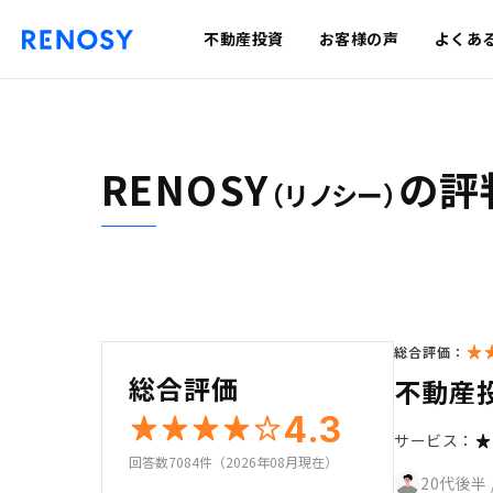
不動産投資
お客様の声
よくあ
RENOSY
の評
（リノシー）
総合評価：
総合評価
不動産
4.3
サービス：
回答数7084件（2026年08月現在）
20代後半