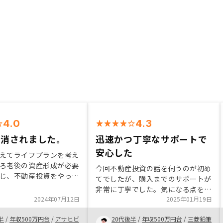
4.0
4.3
解消されました。
迅速かつ丁寧なサポートで
安心した
えてライフプランを考え
ろ老後の資産形成が必要
今回不動産投資の話を伺うのが初め
じ、不動産投資をやって
てでしたが、購入までのサポートが
っていました。広告から
非常に丁寧でした。気になる点を質
、面談をさせていただき
2024年07月12日
問した際の回答も迅速で信頼できま
2025年01月19日
空室になる時期のリスク
した。営業に圧がなくごく自然な雰
ていましたが、リノシー
半
/
年収500万円台
/
アサヒビ
20代後半
/
年収500万円台
/
三菱鉛筆
囲気で進めていただいたのも好印象