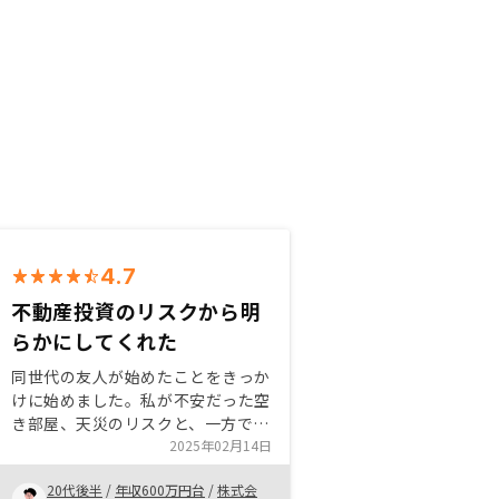
4.7
不動産投資のリスクから明
らかにしてくれた
同世代の友人が始めたことをきっか
けに始めました。私が不安だった空
き部屋、天災のリスクと、一方で不
動産投資のメリットを明らかにいた
2025年02月14日
だいたことがRENOSYに決めた理由
20代後半
/
年収600万円台
/
株式会
です。専門用語や仕組みについてわ