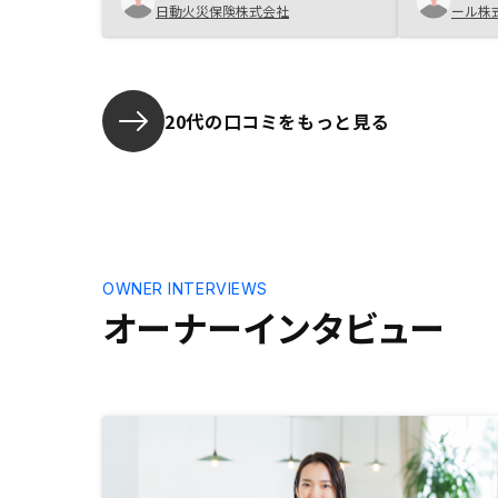
の物件であ
日動火災保険株式会社
ール株
含め丁寧に説明してもらえた事が非
が購入決定
常に大きかったです。
た。
20代の口コミをもっと見る
OWNER INTERVIEWS
オーナーインタビュー