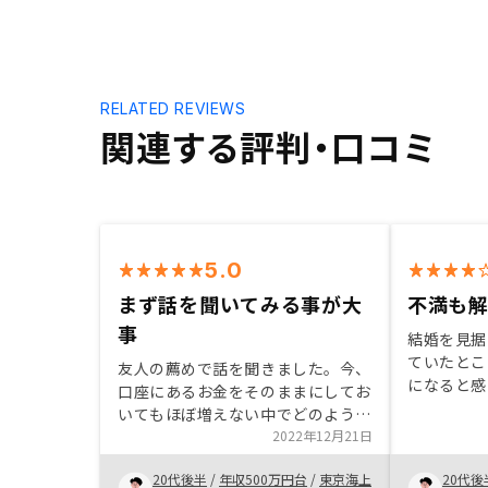
RELATED REVIEWS
関連する評判・口コミ
5.0
まず話を聞いてみる事が大
不満も
事
結婚を見据
ていたとこ
友人の薦めで話を聞きました。今、
になると感
口座にあるお金をそのままにしてお
みたいと思
いてもほぼ増えない中でどのように
興味を持ち
増やしていけば良いのか手が打てて
2022年12月21日
ました。 
いませんでした。不動産投資という
が気になっ
20代後半
/
年収500万円台
/
東京海上
20代後
自分にとって新しいものをリスクを