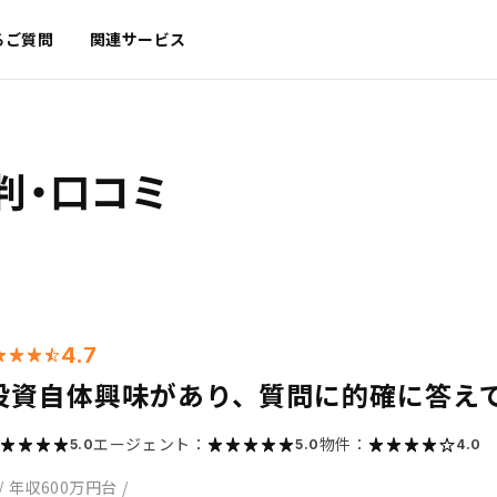
るご質問
関連サービス
判・口コミ
4.7
投資自体興味があり、質問に的確に答え
エージェント：
物件：
5.0
5.0
4.0
/
年収600万円台
/