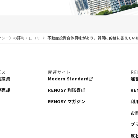
リノシー）の評判・口コミ
不動産投資自体興味があり、質問に的確に答えてい
ビス
関連サイト
RE
産投資
Modern Standard
運
産売却
RENOSY 利諾喜
RE
RENOSY マガジン
利
お
プ
反