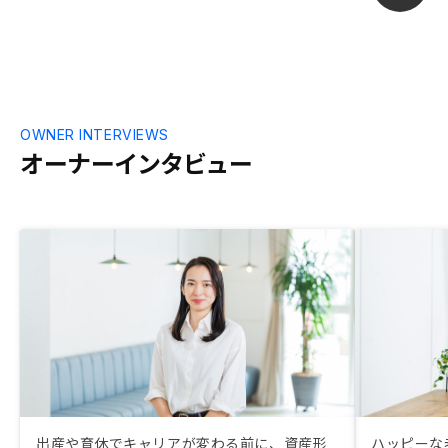
OWNER INTERVIEWS
オーナーインタビュー
出産や育休でキャリアが変わる前に、資産形
ハッピーな