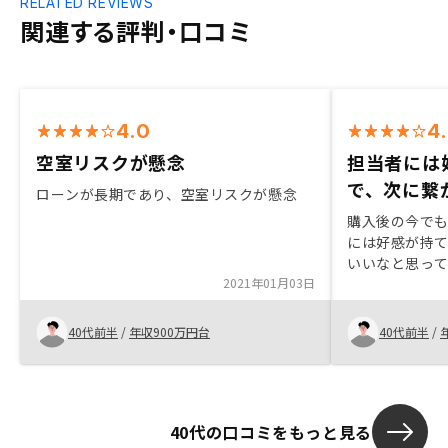
RELATED REVIEWS
関連する評判・口コミ
4.0
4
空室リスクが懸念
担当者には
で、次に繋
ローンが長期であり、空室リスクが懸念
購入後の今で
には好感が持
いいなと思っ
2021年01月03日
幅がいきなり
てしまう。 せ
に再考してほ
40代前半
/
年収900万円台
40代前半
/
40代の口コミをもっと見る