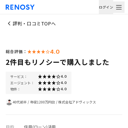
ログイン
評判・口コミTOPへ
4.0
総合評価：
2件目もリノシーで購入しました
サービス：
4.0
エージェント：
4.0
物件：
4.0
40代前半
/
年収1200万円台
/
株式会社アドヴィックス
目的
信用(ローン)活用