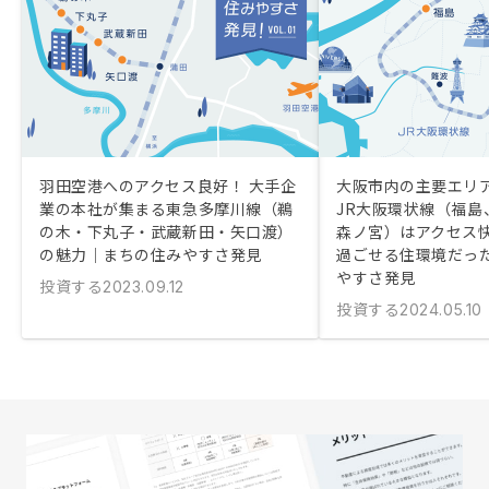
羽田空港へのアクセス良好！ 大手企
大阪市内の主要エリ
業の本社が集まる東急多摩川線（鵜
JR大阪環状線（福島
の木・下丸子・武蔵新田・矢口渡）
森ノ宮）はアクセス
の魅力｜まちの住みやすさ発見
過ごせる住環境だっ
やすさ発見
投資する
2023.09.12
投資する
2024.05.10