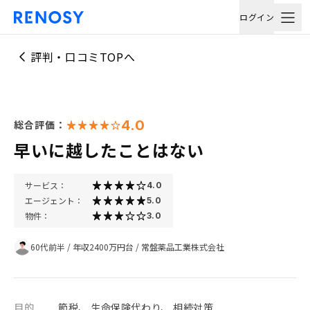
ログイン
評判・口コミTOPへ
4.0
総合評価：
早いに越したことはない
サービス：
4.0
エージェント：
5.0
物件：
3.0
60代前半
/
年収2400万円台
/
常盤薬品工業株式会社
目的
節税、 生命保険代わり、 相続対策