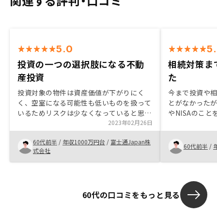
関連する評判・口コミ
5.0
5
投資の一つの選択肢になる不動
相続対策ま
産投資
た
投資対象の物件は資産価値が下がりにく
今まで投資や
く、空室になる可能性も低いものを扱って
とがなかった
いるためリスクは少なくなっていると思い
やNISAのこ
ます。投資の一つの選択肢としてはありと
2023年02月26日
ら少しずつ自
考えました。 また、手続きは明確でわか
なった。まずN
60代前半
/
年収1000万円台
/
富士通Japan株
りやすく、全てネット上で確認できること
いと思い始め
60代前半
/
式会社
も良いと思います。購入物件の売却時の価
と暦年贈与も
格シミュレーションが有れば良いと思いま
とに気づいた
す。
ほとんどなく
くなるが、RE
60代の口コミをもっと見る
に購入でき、
もなることが
た。