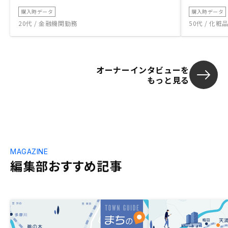
購入時データ
購入時データ
20代 / 金融機関勤務
50代 / 化
オーナーインタビューを
もっと見る
MAGAZINE
編集部おすすめ記事