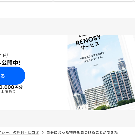
イド
料公開中！
みる
0,000
円分
・上限あり
リノシー）の評判・口コミ
自分に合った物件を見つけることができた。