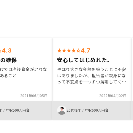
4.3
4.7
金の確保
安心してはじめれた。
けでは老後資金が足りな
やはり大きな金額を扱うことに不安
あること
はありましたが、担当者が親身にな
って不安点を一つずつ解消してくだ
さいました。ガツガツした物件の紹
介からではなく、不動産投資全体の
2021年06月05日
2022年04月02日
話をメインに進めて下さったのが信
頼できるところだなと感じました。
半
/
年収500万円台
20代後半
/
年収600万円台
仕事柄逐一確認する必要のある株に
は本気で取り組めず、ある程度放置
できる不動産投資に魅力を感じまし
た。 担当者との初面会から物件購