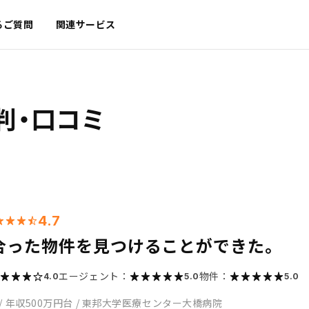
るご質問
関連サービス
判・口コミ
4.7
合った物件を見つけることができた。
エージェント：
物件：
4.0
5.0
5.0
/
年収500万円台
/
東邦大学医療センター大橋病院