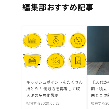
編集部おすすめ記事
キャッシュポイントをたくさん
【50代
持とう！ 働き方を再考して収
期・積立
入源の多角化戦略
由と具体
投資する
投資する
2020.05.22
20