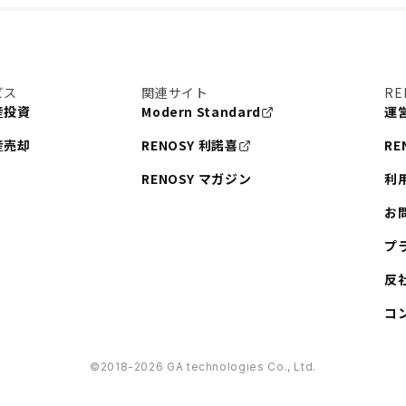
ビス
関連サイト
RE
産投資
Modern Standard
運
産売却
RENOSY 利諾喜
RE
RENOSY マガジン
利
お
プ
反
コ
©︎2018-2026 GA technologies Co., Ltd.