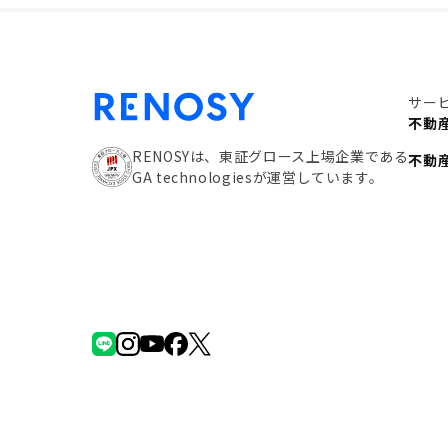
サー
不動
RENOSYは、東証グロース上場企業である
不動
GA technologiesが運営しています。