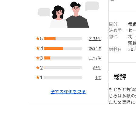
目的
老
決め手
セ
物件
初
5
2175件
駅徒
4
3634件
掲載日
20
3
1192件
2
85件
総評
1
1件
もともと投資
全ての評価を見る
じめは多額の
たため実際に