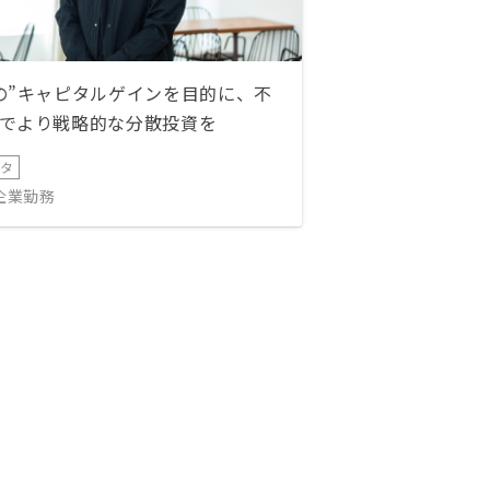
の”キャピタルゲインを目的に、不
でより戦略的な分散投資を
ータ
IT企業勤務