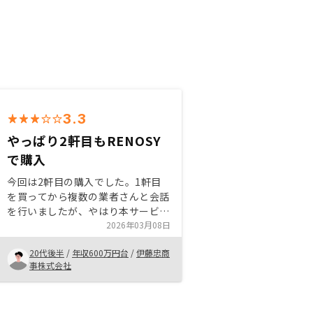
3.3
やっぱり2軒目もRENOSY
で購入
今回は2軒目の購入でした。1軒目
を買ってから複数の業者さんと会話
を行いましたが、やはり本サービス
が一番良いと感じ、2軒目も購入さ
2026年03月08日
せていただきました。サービス自体
20代後半
/
年収600万円台
/
伊藤忠商
の手続きの簡素さがよい点、アプリ
事株式会社
のUIがよく使いやすい点を評価して
います。1人1人の営業担当さんの
業務量が多いのか、最近では対応が