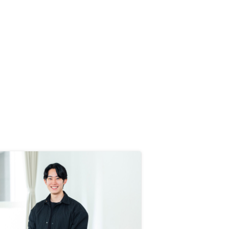
疎かで画一的に感じます。収益拡
大・会社の業績がよくなっている点
は非常に喜ばしいことですが、1営
業担当の業務量の差配を考え直して
みてはどうでしょう。もちろん、複
数券購入していない顧客に対してど
こまで手厚くサポートすることが可
能か、という観点もあると思います
が。