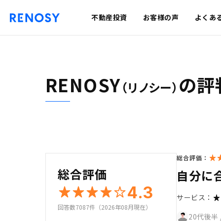
不動産投資
お客様の声
よくあ
RENOSY
の評
（リノシー）
総合評価：
総合評価
自分に
4.3
サービス：
回答数7087件（2026年08月現在）
20代後半