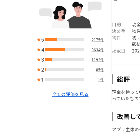
目的
現
決め手
物
物件
初
5
2175件
駅徒
4
3634件
掲載日
20
3
1192件
2
85件
総評
1
1件
現金を持って
全ての評価を見る
っていたもの
改善し
アプリ主体のや