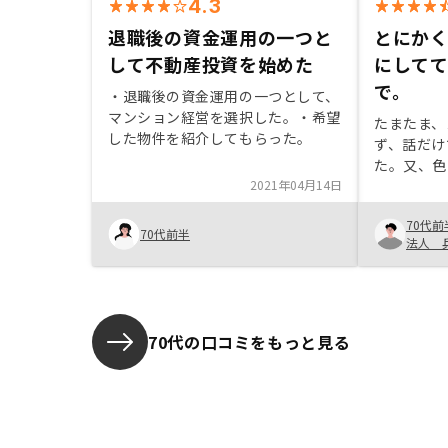
4.3
退職後の資金運用の一つと
とにか
して不動産投資を始めた
にして
で。
・退職後の資金運用の一つとして、
マンション経営を選択した。・希望
たまたま、
した物件を紹介してもらった。
ず、話だけ
た。又、色
2021年04月14日
が、あった
話して貰え
70代前
気に入りま
70代前半
法人 
も、世話し
心していま
は、書類ベ
ました。で
てくれて、
70代の口コミをもっと見る
付ける事がで 
し、手数料
おもいます