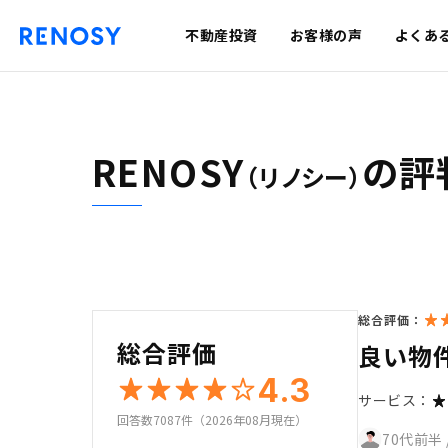
不動産投資
お客様の声
よくあ
RENOSY
の評
（リノシー）
総合評価：
総合評価
良い物
4.3
サービス：
回答数7087件（2026年08月現在）
70代前半