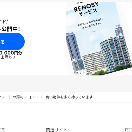
イド
料公開中！
みる
0,000
円分
・上限あり
リノシー）の評判・口コミ
良い物件を多く持っています
ビス
関連サイト
RE