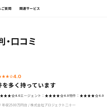
るご質問
関連サービス
判・口コミ
4.0
件を多く持っています
エージェント：
物件：
4.0
4.0
4.0
/
年収2500万円台
/
株式会社プロジェクト二十一