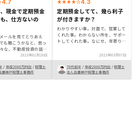
4.7
4.3
く、現金で定期預金
定期預金してて、幾ら利子
ても、仕方ないの
が付きますか？
わかりやすい事。対面で、営業して
くれた事。わからない所を、サポー
メールを見てとりあえ
トしてくれた事。なにせ、年寄りに
でも聴こうかなと、思っ
はスマホでの、取引には、抵抗が、
々な、不動産投資の話
ありました。営業マンが、良く手伝
が。これだけ、長期間世
2023年01月20日
2023年03月07日
ってくれたので、助かりました。そ
、条件を変えないのは、
れと、7年間面倒を、見てもらえる
半
/
年収2000万円台
/
税理士
70代前半
/
年収2000万円台
/
税理士
した。後は、撤退する時
のが、安心です。若い人なら、チャ
兵庫神戸税理士事務所
法人兵庫神戸税理士事務所
て貰えるそうなので、安
チャっとできるでしょうが、年寄り
す。なを、契約に関して
には、難しい。それと、やはり、紙
ースでないので、戸惑い
ベースの物への信頼性です。
も、全て担当者が、助け
無事契約終了まで、駆け
きました。 もう少
を、まけてくれれば、と
。正直！