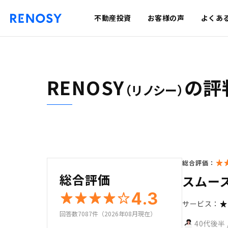
不動産投資
お客様の声
よくあ
RENOSY
の評
（リノシー）
総合評価：
総合評価
スムー
4.3
サービス：
回答数7087件（2026年08月現在）
40代後半