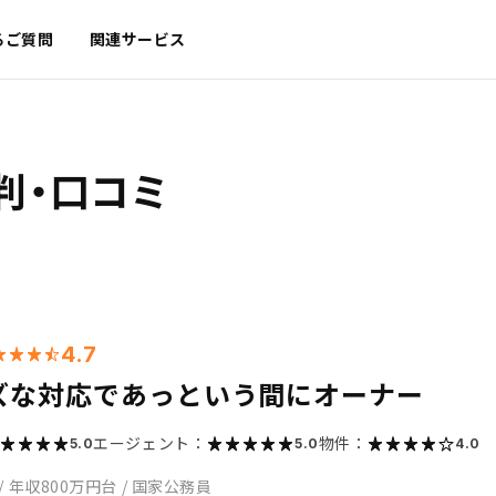
るご質問
関連サービス
判・口コミ
4.7
ズな対応であっという間にオーナー
エージェント：
物件：
5.0
5.0
4.0
/
年収800万円台
/
国家公務員