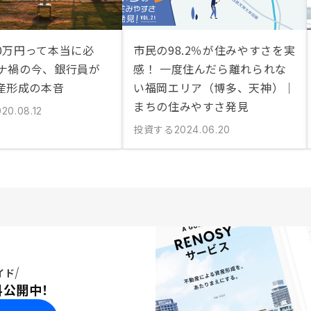
00万円って本当に必
市民の98.2％が住みやすさを実
ロナ禍の今、銀行員が
感！ 一度住んだら離れられな
産形成の本音
い福岡エリア（博多、天神）｜
まちの住みやすさ発見
20.08.12
投資する
2024.06.20
イド
料公開中！