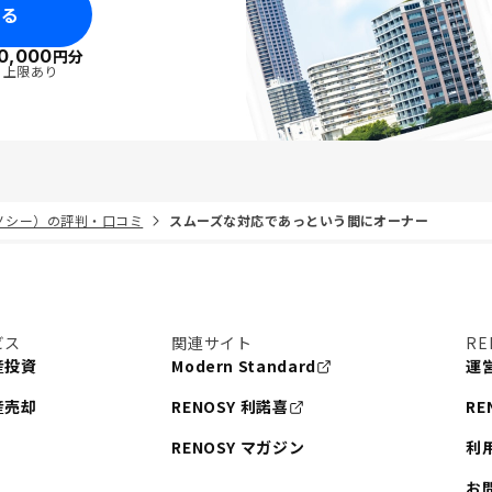
みる
0,000
円分
・上限あり
リノシー）の評判・口コミ
スムーズな対応であっという間にオーナー
ビス
関連サイト
RE
産投資
Modern Standard
運
産売却
RENOSY 利諾喜
RE
RENOSY マガジン
利
お