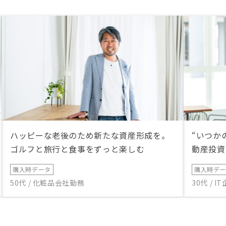
ので、確定申告も自分で
することになると思う。
担部分の説明や解説等に
りない部分も多く、改善
い。
ハッピーな老後のため新たな資産形成を。
“いつか
ゴルフと旅行と食事をずっと楽しむ
動産投資
購入時データ
購入時デ
50代 / 化粧品会社勤務
30代 / 