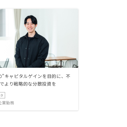
の”キャピタルゲインを目的に、不
でより戦略的な分散投資を
ータ
IT企業勤務