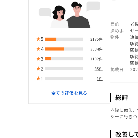
目的
老
決め手
セ
物件
追
5
2175件
駅徒
4
3634件
駅徒
駅徒
3
1192件
駅徒
2
85件
掲載日
20
1
1件
全ての評価を見る
総評
老後に備え、
シーに行きつ
改善し