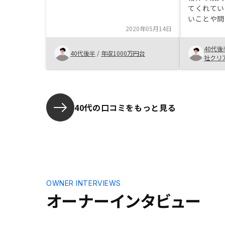
てくれてい
いことや問
2020年05月14日
化されてい
手続きにつ
40代後
ことが多く
40代後半
/
年収1000万円台
社クリ
進む点は不
が多い事業
であると感
定申告まで
には難しそ
40代の口コミをもっと見る
る。ちょっ
思っていま
数料な状況
たり、保険
だ改善点は
じます。 
は簡単に算
OWNER INTERVIEWS
そうしたこ
オーナーインタビュー
ることで、
ュミレート
進めやすい