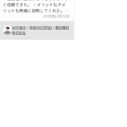
く信頼できた。 ・メリットもデメ
リットも明確に説明してくれた。
・こちらがリスクと感じる点につい
2025年12月21日
ては、納得するまで説明があった。
40代後半
/
年収900万円台
/
朝日機材
・希望していたタイプの物件を用意
株式会社
してくれて物件毎に地域も分散され
ており、リスク管理もしっかり考え
られていた。