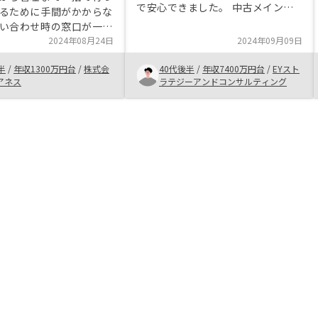
で安心できました。 中古メインで
るために手間がかからな
すので、場所はバラバラですので、
い合わせ時の窓口が一本
しっかりとプロコンを整理して、納
る点が良かった。また、
2024年08月24日
2024年09月09日
得の上で購入出きればよいと思いま
いてもwebなどで出来る
す。よろしくお願いします。
半
/
年収1300万円台
/
株式会
40代後半
/
年収7400万円台
/
EYスト
てやり取りがスムーズに
アネス
ラテジーアンドコンサルティング
動産投資という煩わしさ
を進める中ではとても楽
じました。アプリ上で確
できるなどあるが、実際
うであることを感じてい
と課題広告ではないかと
す。 また物件の管理手
反映も結局手作業であっ
の情報がないなどまだま
多岐にわたっていると感
物件の減価償却金額など
出もできるはずなので、
とが購入時に可視化され
年間の予測所得などをシ
できると税金対策なども
が結局は自分でやらない