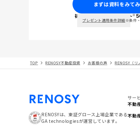
まずは資料をみて
※
初回面談で
ポイント
5
PayPay
プレゼント適用条件詳細
※条件
TOP
RENOSY不動産投資
お客様の声
RENOSY（
サー
不動
RENOSYは、東証グロース上場企業である
不動
GA technologiesが運営しています。