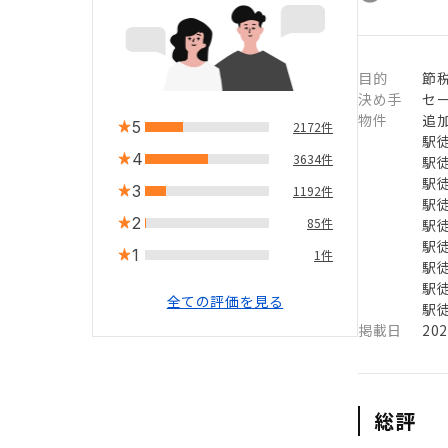
目的
節
決め手
セ
物件
追
5
2172件
駅徒
4
3634件
駅徒
駅徒
3
1192件
駅徒
2
85件
駅徒
駅徒
1
1件
駅徒
駅徒
全ての評価を見る
駅徒
掲載日
20
総評