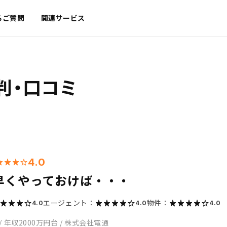
るご質問
関連サービス
判・口コミ
4.0
早くやっておけば・・・
エージェント：
物件：
4.0
4.0
4.0
/
年収2000万円台
/
株式会社電通