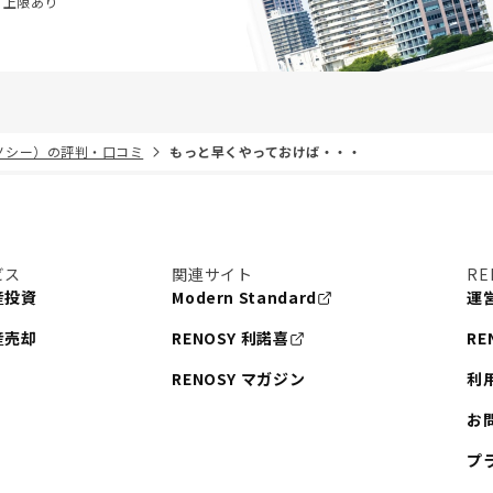
・上限あり
リノシー）の評判・口コミ
もっと早くやっておけば・・・
ビス
関連サイト
RE
産投資
Modern Standard
運
産売却
RENOSY 利諾喜
RE
RENOSY マガジン
利
お
プ