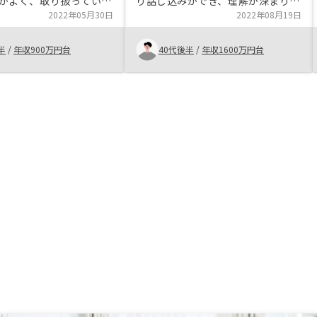
がよく、取り扱っている
り話し込みができ、理解が深まりま
条件が良い 投資後のリ
2022年05月30日
した。 中長期で見ると、リスクの
2022年08月19日
わかりやすく、メリット
低い投資だと思います。税金対策、
をしっかりと教えてもら
年金対策、資産運用として良いかと
半
/
年収900万円台
40代後半
/
年収1600万円台
購入後の不安要素を低減
思います。 面倒な確定申告のサポ
ートも充実していたので、最小限の
手間で済みました。