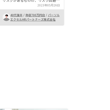
リスクがあるものの、リスク回避が
可能な範囲であることや、RENOSY
2023年05月26日
でのサポートが充実していることで
40代後半
/
年収700万円台
/
パーソル
購入することに。不安やわからない
エクセルHRパートナーズ株式会社
事は何でも何回でも聞けるのが
RENOSYの強み。