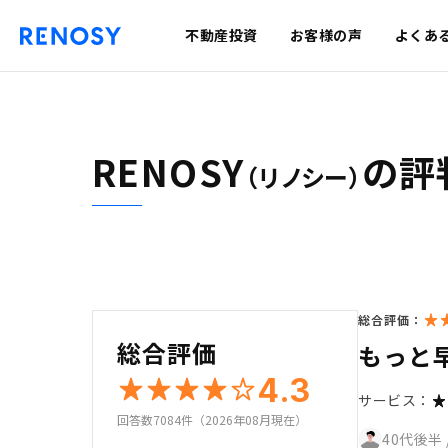
不動産投資
お客様の声
よくあ
RENOSY
の評
（リノシー）
総合評価：
総合評価
もっと
4.3
サービス：
回答数7084件（2026年08月現在）
40代後半