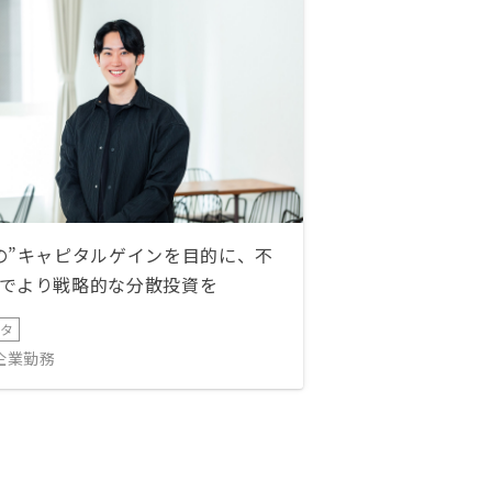
の”キャピタルゲインを目的に、不
でより戦略的な分散投資を
ータ
IT企業勤務