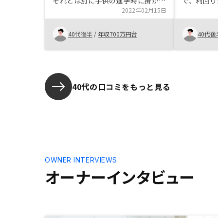
それとは別に子供の進学時に掛かる
で、利回り
費用を負担できる投資として検討し
2022年02月15日
物件の立地
ました。不確定要素はあるものの上
スク管理が
手くいけば高い利回りを得られる
デメリット
40代後半
/
年収700万円台
40代後
為、やることにしました。
えるので、
できる
40代の口コミをもっと見る
OWNER INTERVIEWS
オーナーインタビュー