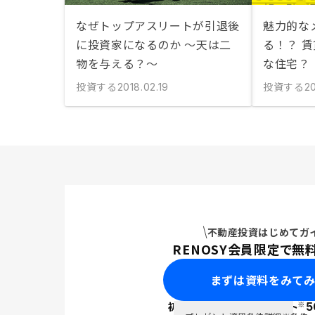
なぜトップアスリートが引退後
魅力的な
に投資家になるのか ～天は二
る！？ 
物を与える？～
な住宅？
投資する
投資する
2018.02.19
20
不動産投資はじめてガ
RENOSY会員限定で無
まずは資料をみて
※
初回面談で
ポイント
5
PayPay