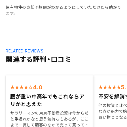
保有物件の売却予想額がわかるようにしていただけたら助かり
ます。
RELATED REVIEWS
関連する評判・口コミ
4.0
5
腰が重い中高年でもこれならア
不安を解消
リかと思えた
他の投資と比
な点が魅力で
サラリーマンの東京不動産投資は今からだ
買い物ととな
と手遅れかなと思う気持ちもあるが、ここ
はありました
まで一貫して顧客のなかで売って買って管