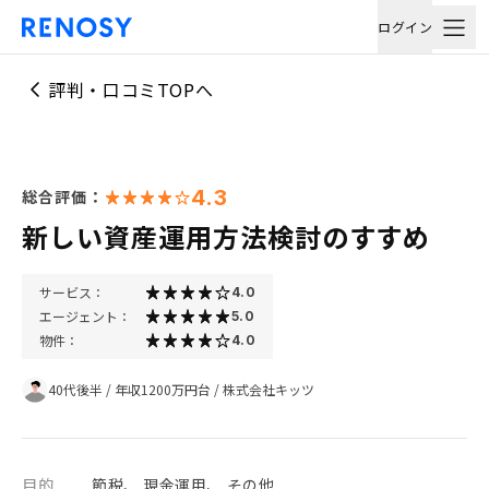
ログイン
評判・口コミTOPへ
4.3
総合評価：
新しい資産運用方法検討のすすめ
サービス：
4.0
エージェント：
5.0
物件：
4.0
40代後半
/
年収1200万円台
/
株式会社キッツ
目的
節税、 現金運用、 その他