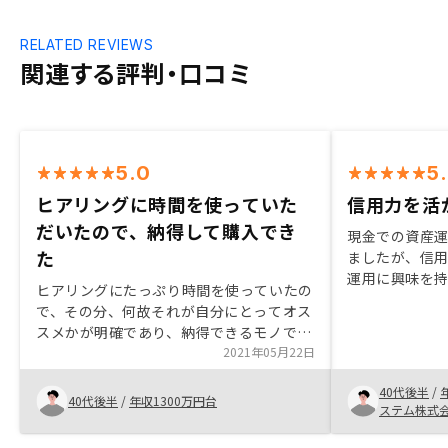
RELATED REVIEWS
関連する評判・口コミ
5.0
5
ヒアリングに時間を使っていた
信用力を活
だいたので、納得して購入でき
現金での資産
た
ましたが、信
運用に興味を
ヒアリングにたっぷり時間を使っていたの
初に他社で検
で、その分、何故それが自分にとってオス
リット・リス
スメかが明確であり、納得できるモノであ
件の魅力・価
った。契約後に、色紙をもらいましたが、
2021年05月22日
踏み切れずに
少し機械的に感じた。物件の写真を添え
にもコンタク
40代後半
/
て、さらに同席者のコメントもあれば更に
40代後半
/
年収1300万円台
初回から大変魅
ステム株式
良かったです
件目にも関わ
担当者様にも