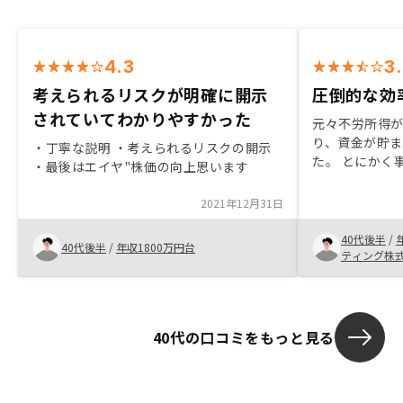
4.3
3
考えられるリスクが明確に開示
圧倒的な効
されていてわかりやすかった
元々不労所得
り、資金が貯
・丁寧な説明 ・考えられるリスクの開示
た。 とにかく
・最後はエイヤ"株価の向上思います
の調整が非常
象なのですが、
2021年12月31日
化を求めて、
ステム周りの
40代後半
/
40代後半
/
年収1800万円台
います。 また
ティング株
で欲しいです
40代の口コミをもっと見る