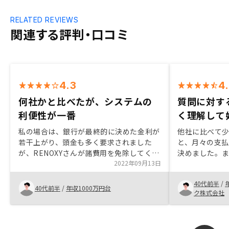
RELATED REVIEWS
関連する評判・口コミ
4.3
4
何社かと比べたが、システムの
質問に対す
利便性が一番
く理解して
私の場合は、銀行が最終的に決めた金利が
他社に比べて
若干上がり、頭金も多く要求されました
と、月々の支
が、RENOXYさんが諸費用を免除してくれ
決めました。
たので、非常にありがたいです。また、物
2022年09月13日
く、分からな
件選定において、地図で物件一覧が見られ
て、非常に分
40代前半
/
るのが、とても役に立ったと思います。
かったです。
40代前半
/
年収1000万円台
ク株式会社