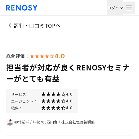
ログイン
評判・口コミTOPへ
4.0
総合評価：
担当者が対応が良くRENOSYセミナ
ーがとても有益
サービス：
4.0
エージェント：
4.0
物件：
4.0
40代前半
/
年収700万円台
/
株式会社塩野義製薬