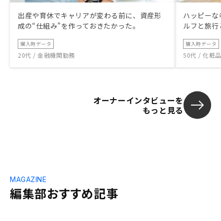
出産や育休でキャリアが変わる前に、資産形
ハッピーな
成の“仕組み”を作っておきたかった。
ルフと旅行
購入時データ
購入時データ
20代 / 金融機関勤務
50代 / 化
オーナーインタビューを
もっと見る
MAGAZINE
編集部おすすめ記事