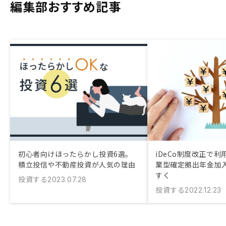
編集部おすすめ記事
初心者向けほったらかし投資6選。
iDeCo制度改正で利
積立投信や不動産投資が人気の理由
業型確定拠出年金加
すく
投資する
2023.07.28
投資する
2022.12.23