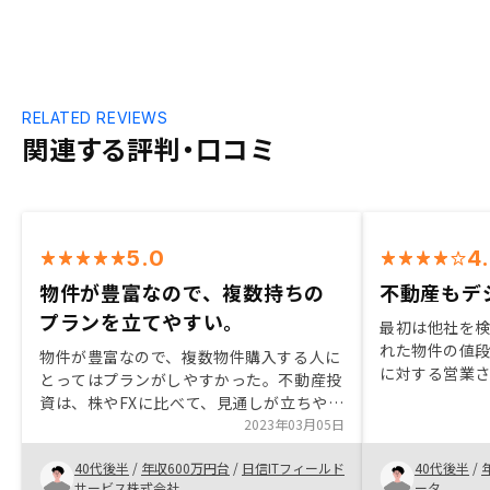
RELATED REVIEWS
関連する評判・口コミ
5.0
4
物件が豊富なので、複数持ちの
不動産もデ
プランを立てやすい。
最初は他社を
れた物件の値
物件が豊富なので、複数物件購入する人に
に対する営業
とってはプランがしやすかった。不動産投
ので、もう１
資は、株やFXに比べて、見通しが立ちやす
クセスしたのがR
くギャンブル性が低い。リスク管理がしや
2023年03月05日
ング良く良い
すい。定期的に収入が入ってきて変動が少
ですが、何よ
40代後半
/
年収600万円台
/
日信ITフィールド
40代後半
/
ないところが良い。 あとは、担当の米田
化が素晴らし
サービス株式会社
ータ