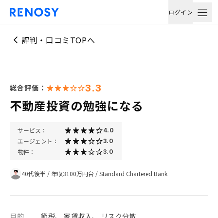
ログイン
評判・口コミTOPへ
3.3
総合評価：
不動産投資の勉強になる
サービス：
4.0
エージェント：
3.0
物件：
3.0
40代後半
/
年収3100万円台
/
Standard Chartered Bank
目的
節税、 家賃収入、 リスク分散