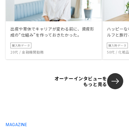
出産や育休でキャリアが変わる前に、資産形
ハッピーな
成の“仕組み”を作っておきたかった。
ルフと旅行
購入時データ
購入時データ
20代 / 金融機関勤務
50代 / 化
オーナーインタビューを
もっと見る
MAGAZINE