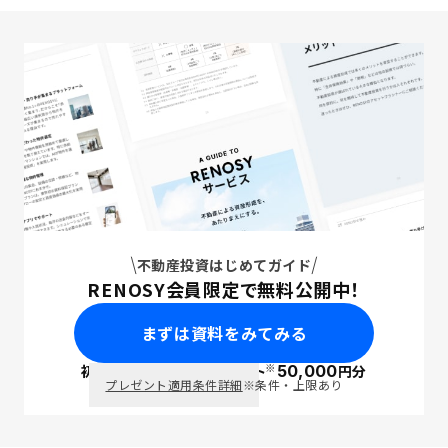
不動産投資はじめてガイド
RENOSY会員限定で無料公開中！
まずは資料をみてみる
※
初回面談で
ポイント
50,000
円分
PayPay
プレゼント適用条件詳細
※条件・上限あり