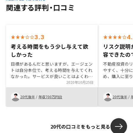
関連する評判・口コミ
3.3
4
考える時間をもう少し与えて欲
リスク説明
しかった
容できたの
目標があるんだと思いますが、エージェン
不動産投資の
トは自分本位で、考える時間を与えてくれ
やすく、十分
なかった。サービスが良いことはよくわか
め、購入に至
るので、物件の他社比較等あると比較しや
2020年10月25日
すくて良いと思いました。
20代後半
/
年収700万円台
20代後半
/
20代の口コミをもっと見る