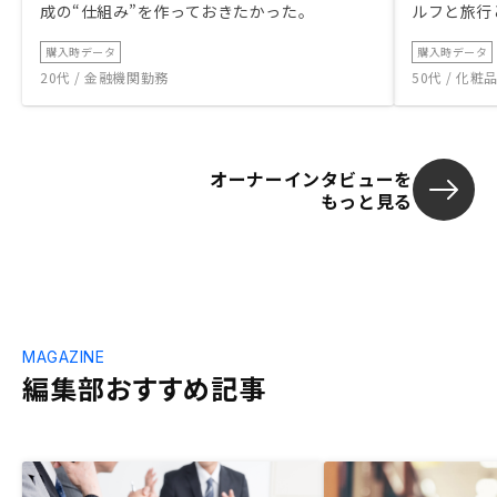
成の“仕組み”を作っておきたかった。
ルフと旅行
購入時データ
購入時データ
20代 / 金融機関勤務
50代 / 化
オーナーインタビューを
もっと見る
MAGAZINE
編集部おすすめ記事