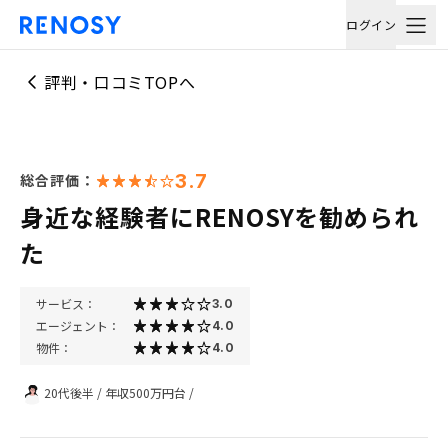
ログイン
評判・口コミTOPへ
3.7
総合評価：
身近な経験者にRENOSYを勧められ
た
サービス：
3.0
エージェント：
4.0
物件：
4.0
20代後半
/
年収500万円台
/