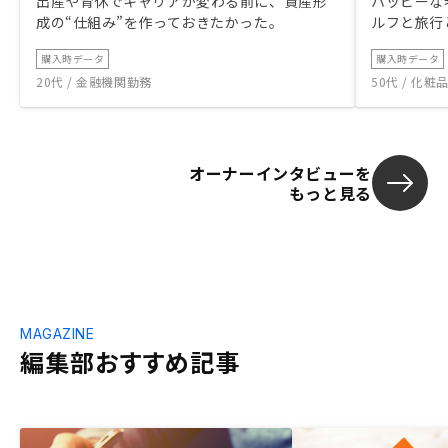
出産や育休でキャリアが変わる前に、資産形
ハッピーな
成の“仕組み”を作っておきたかった。
ルフと旅行
購入時データ
購入時データ
20代 / 金融機関勤務
50代 / 化
オーナーインタビューを
もっと見る
MAGAZINE
編集部おすすめ記事