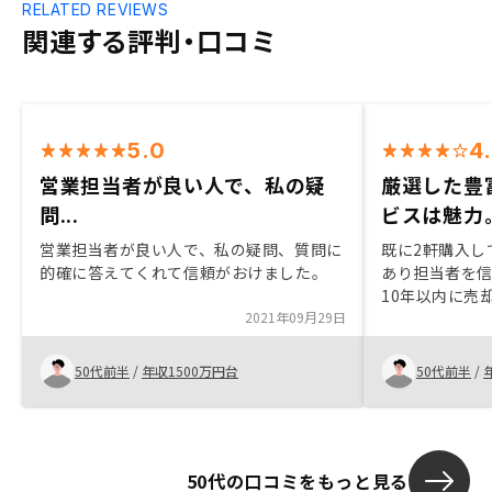
RELATED REVIEWS
関連する評判・口コミ
5.0
4
営業担当者が良い人で、私の疑
厳選した豊
問...
ビスは魅力
営業担当者が良い人で、私の疑問、質問に
既に2軒購入し
的確に答えてくれて信頼がおけました。
あり担当者を信
10年以内に売
2021年09月29日
場環境による
付き合い方を
ての相談先の
50代前半
/
年収1500万円台
50代前半
/
却シュミレー
してほしい。
50代の口コミをもっと見る