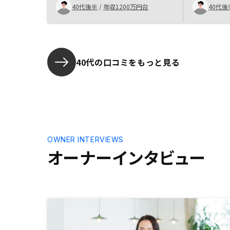
して頂きました。成約に至るまでに
のリスクも
40代後半
/
年収1200万円台
40代後
充分に意見交換を重ね、短期間で納
くれ、信頼
得のいく投資判断が出来たと思って
Amazo
います。諸費用、物件の詳細につい
て、もう少し詳しく説明頂けるとあ
りがたかったです。不動産投資に関
40代の口コミをもっと見る
しては全くの素人だったので、初め
は説明についていくのが大変でし
た。
OWNER INTERVIEWS
オーナーインタビュー