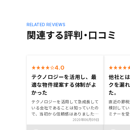
RELATED REVIEWS
関連する評判・口コミ
4.0
テクノロジーを活用し、最
他社と
適な物件提案する体制がよ
クを漏
かった
た。
テクノロジーを活用して急成長して
直近の節税
いる会社であることは知っていたの
検討してい
で、当初から信頼感はありました。
ミナーを受
こちらのニーズをしっかり把握して
2020年06月09日
った。決め
もらい、マッチした案件を多く提案
た際、他社