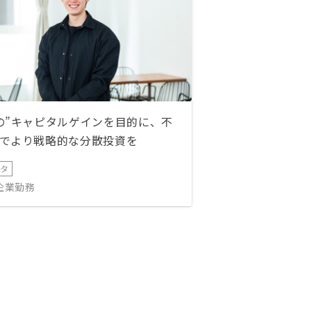
の”キャピタルゲインを目的に、不
でより戦略的な分散投資を
ータ
IT企業勤務