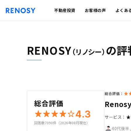
不動産投資
お客様の声
よくあ
RENOSY
の評
（リノシー）
総合評価：
総合評価
Reno
4.3
サービス：
回答数7090件（2026年08月現在）
40代後半