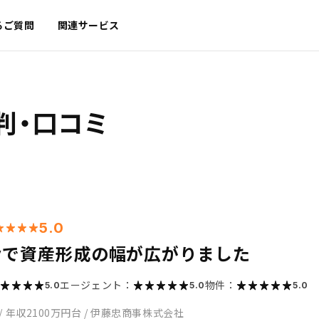
るご質問
関連サービス
判・口コミ
5.0
syで資産形成の幅が広がりました
エージェント：
物件：
5.0
5.0
5.0
/
年収2100万円台
/
伊藤忠商事株式会社