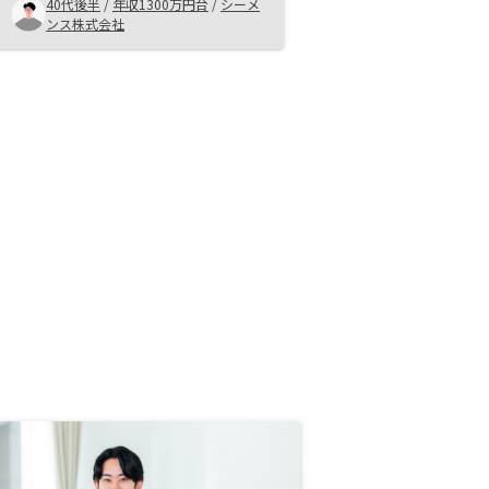
めた理由 担当者が不動産投資
40代後半
/
年収1300万円台
/
シーメ
を一から丁寧に説明いただけた。
ンス株式会社
リスクが少なく、ほったらかし
投資が自分に向いている点LINE,メ
ールで連絡しているが、オペレーシ
ョンはPCの方が楽なので 依頼は
LINE,オペレーションに関する詳細
はメールで統一していただけると助
かります。 スマホで書類の取得、
アップロードなどの操作はあまりや
りたくない。