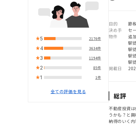
目的
節税
決め手
セ
物件
追
5
2176件
駅徒
4
3634件
駅徒
駅徒
3
1194件
駅徒
2
85件
掲載日
20
1
1件
全ての評価を見る
総評
不動産投資は
うかも？と興
納得のいく内