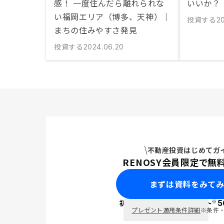
感！ 一度住んだら離れられな
いいか？
い福岡エリア（博多、天神）｜
投資する
2
まちの住みやすさ発見
投資する
2024.06.20
不動産投資はじめてガ
RENOSY会員限定で無
まずは資料をみて
※
初回面談で
ポイント
5
PayPay
プレゼント適用条件詳細
※条件