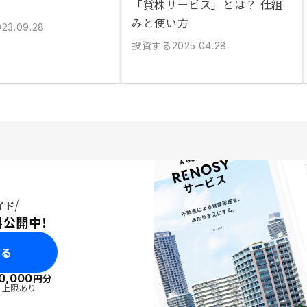
「貸株サービス」とは？ 仕組
みと使い方
023.09.28
投資する
2025.04.28
イド
料公開中！
みる
0,000
円分
・上限あり