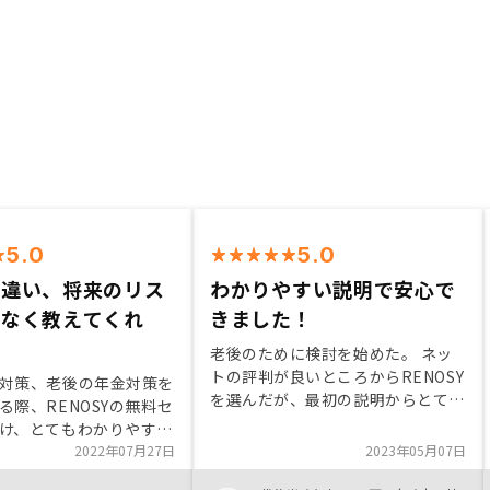
5.0
5.0
は違い、将来のリス
わかりやすい説明で安心で
れなく教えてくれ
きました！
老後のために検討を始めた。 ネッ
トの評判が良いところからRENOSY
対策、老後の年金対策を
を選んだが、最初の説明からとても
る際、RENOSYの無料セ
丁寧に対応していただいたのが好感
け、とてもわかりやすか
触でした。 デジタル化が進んでい
ては、実際に面談を始め
2022年07月27日
2023年05月07日
ること、データに基づいた物件選定
は聞かれたら答える将来