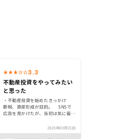
3.3
不動産投資をやってみたい
と思った
・不動産投資を始めたきっかけ
節税、資産形成が目的。 SNSで
広告を見かけたが、当初は気に留め
なかった。 特典をあるのを知
って、まずは話を聞いてみようと思
2025年03月31日
った。 ・RENOSYでの購入を決