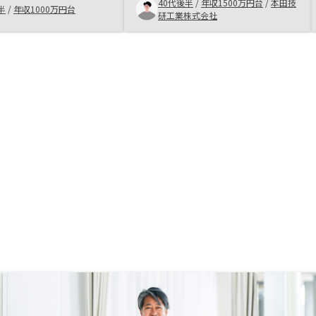
などもとても良いと思い決めまし
40代後半
/
年収1500万円台
/
本田技
、RENOSYは先に教えて
半
/
年収1000万円台
た。
研工業株式会社
に値すると思いました。
n5万円分も、効いてます。