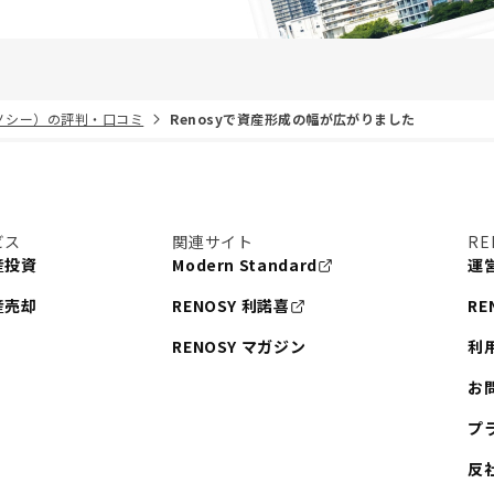
リノシー）の評判・口コミ
Renosyで資産形成の幅が広がりました
ビス
関連サイト
RE
産投資
Modern Standard
運
産売却
RENOSY 利諾喜
RE
RENOSY マガジン
利
お
プ
反