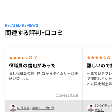
RELATED REVIEWS
関連する評判・口コミ
3.7
4
役職員の信用があった
難しいので
貴社役職員の信用担当からタイムリーに連
今まではデフ
絡が欲しい。
で運用してい
と米国金利上
た。日本でも
目減りしそう
2020年11月23日
いた。今まで
い行っていなか
60代前半
/
60代前半
/
年収2100万円台
聞き、納得し
式会社