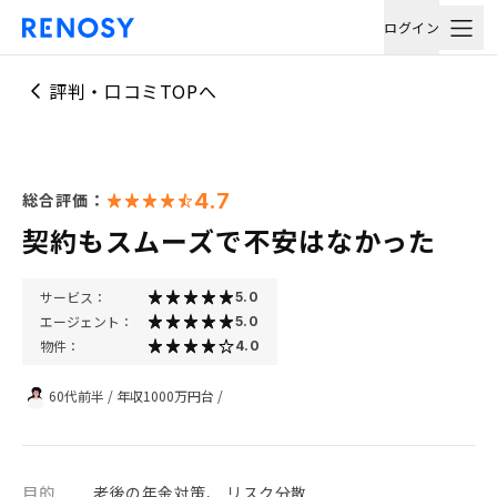
ログイン
評判・口コミTOPへ
4.7
総合評価：
契約もスムーズで不安はなかった
サービス：
5.0
エージェント：
5.0
物件：
4.0
60代前半
/
年収1000万円台
/
目的
老後の年金対策、 リスク分散