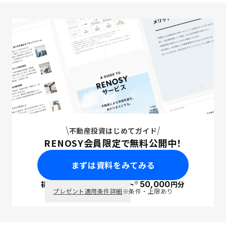
不動産投資はじめてガイド
RENOSY会員限定で無料公開中！
まずは資料をみてみる
※
初回面談で
ポイント
50,000
円分
PayPay
プレゼント適用条件詳細
※条件・上限あり