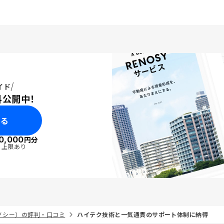
イド
料公開中！
みる
0,000
円分
・上限あり
リノシー）の評判・口コミ
ハイテク技術と一気通貫のサポート体制に納得