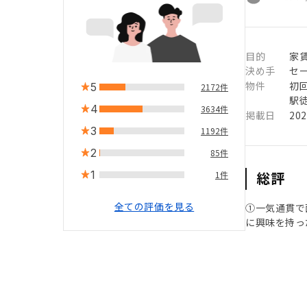
目的
家
決め手
セ
物件
初
5
2172件
駅徒
4
3634件
掲載日
20
3
1192件
2
85件
1
総評
1件
全ての評価を見る
①一気通貫で
に興味を持っ