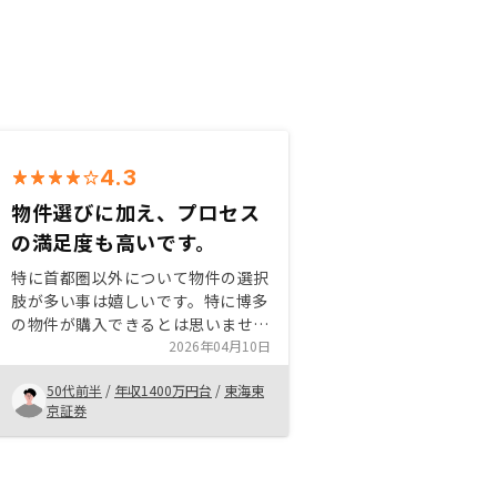
4.3
物件選びに加え、プロセス
の満足度も高いです。
特に首都圏以外について物件の選択
肢が多い事は嬉しいです。特に博多
の物件が購入できるとは思いません
でした。担当者も知識豊富で比較検
2026年04月10日
討しやすく説明してくれます。手続
50代前半
/
年収1400万円台
/
東海東
きも円滑で不満はありません。他社
京証券
と比較しましたが御社に決めていま
す。