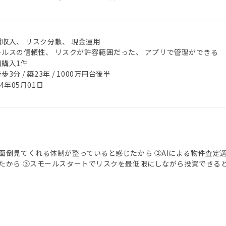
賃収入、 リスク分散、 現金運用
ールスの信頼性、 リスクが許容範囲だった、 アプリで管理ができる
回購入1件
歩3分 / 築23年 / 1000万円台後半
24年05月01日
面倒見てくれる体制が整っていると感じたから ②AIによる物件査定
たから ③スモールスタートでリスクを最低限にしながら投資できる