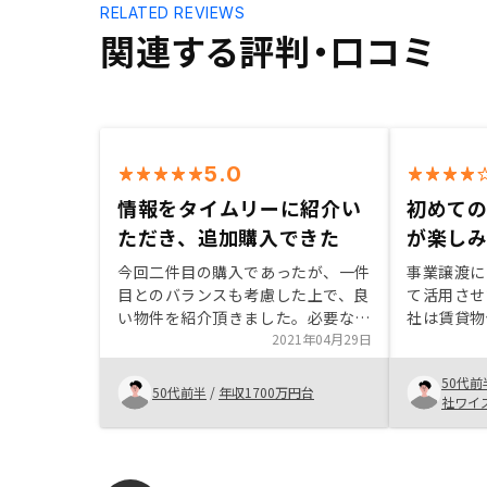
RELATED REVIEWS
関連する評判・口コミ
5.0
情報をタイムリーに紹介い
初めて
ただき、追加購入できた
が楽し
今回二件目の購入であったが、一件
事業譲渡に
目とのバランスも考慮した上で、良
て活用させ
い物件を紹介頂きました。必要な情
社は賃貸物
報をタイムリーに提供いただき、非
2021年04月29日
から投資物
常に検討を進めやすかったです。あ
はじめての
50代前
りがとうございました。
りやすく説
50代前半
/
年収1700万円台
社ワイ
じめたばか
したら、知
す。