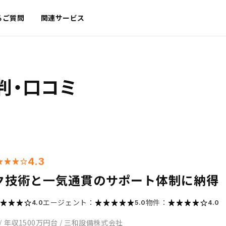
るご質問
関連サービス
判・口コミ
4.3
ク技術と一気通貫のサポート体制に納得
エージェント：
物件：
4.0
5.0
4.0
/
年収1500万円台
/
三和設備株式会社