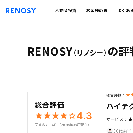
不動産投資
お客様の声
よくあ
RENOSY
の評
（リノシー）
総合評価：
総合評価
ハイテ
4.3
サービス：
回答数7084件（2026年08月現在）
50代前半