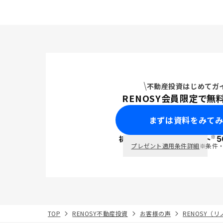
不動産投資はじめてガ
RENOSY会員限定で無
まずは資料をみて
※
初回面談で
ポイント
5
PayPay
プレゼント適用条件詳細
※条件
TOP
RENOSY不動産投資
お客様の声
RENOSY（