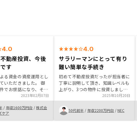
4.0
4.0
の不動産投資、今後
サラリーマンにとって有り
みです
難い簡単な手続き
よる資金の資産運用とし
初めて不動産投資だったが担当者に
ていただきました。 御
丁寧に説明して頂き、知識レベルも
件でお世話になり、そこ
上がり、3つの物件に投資しまし
件紹介いただきました。
2023年02月07日
た。 質問に対してもLINEや電話会
2025年10月20日
ことでしたが、色々わか
議で迅速に答えて頂きました。 ア
半
/
年収1600万円台
/
株式会
明いただきました。 は
プリで全物件まとめて管理できるの
50代前半
/
年収2200万円台
/
NEC
ズケア
りですが満足いくようで
も有りがたいです。
人に紹介したいと思いま