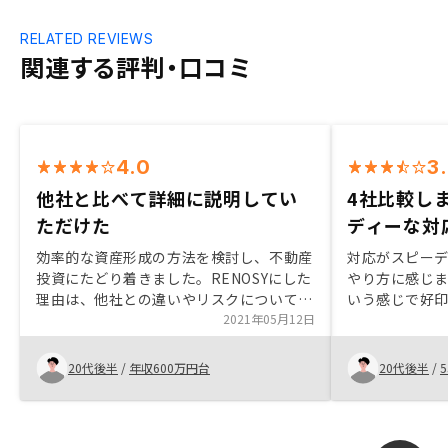
RELATED REVIEWS
関連する評判・口コミ
4.0
3
他社と比べて詳細に説明してい
4社比較し
ただけた
ディーな対
効率的な資産形成の方法を検討し、不動産
対応がスピー
投資にたどり着きました。RENOSYにした
やり方に感じ
理由は、他社との違いやリスクについて1
いう感じで好印
番詳しく説明して頂いた点です。
2021年05月12日
んを比較検討
端的に説明し
意思決定には
20代後半
/
年収600万円台
20代後半
/
5
流動性が激し
ち帰り検討も