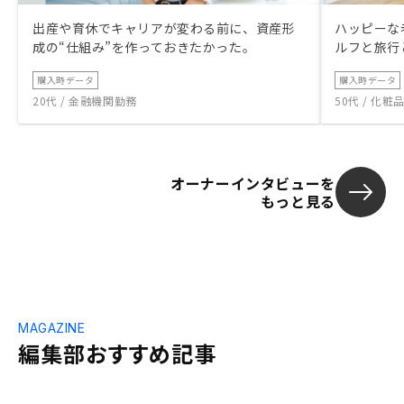
出産や育休でキャリアが変わる前に、資産形
ハッピーな
成の“仕組み”を作っておきたかった。
ルフと旅行
購入時データ
購入時データ
20代 / 金融機関勤務
50代 / 化
オーナーインタビューを
もっと見る
MAGAZINE
編集部おすすめ記事