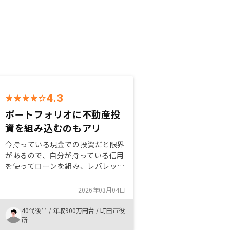
4.3
ポートフォリオに不動産投
資を組み込むのもアリ
今持っている現金での投資だと限界
があるので、自分が持っている信用
を使ってローンを組み、レバレッジ
を活用する資産形成に魅力を感じた
からです。不動産投資は、現金や投
2026年03月04日
資信託等の資産形成のリスク分散に
つながるとも考えました。色々な還
40代後半
/
年収900万円台
/
町田市役
元キャンペーンや広告展開を行って
所