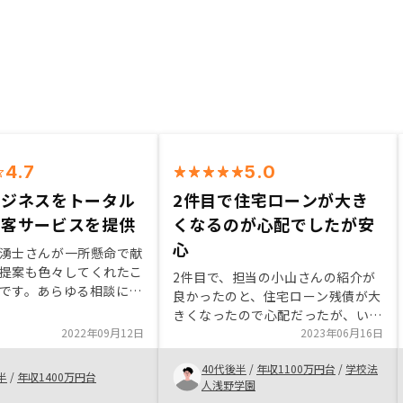
4.7
5.0
ビジネスをトータル
2件目で住宅ローンが大き
顧客サービスを提供
くなるのが心配でしたが安
心
湧士さんが一所懸命で献
提案も色々してくれたこ
2件目で、担当の小山さんの紹介が
です。あらゆる相談に必
良かったのと、住宅ローン残債が大
てくれるのがすごいと感
きくなったので心配だったが、いい
また、素人には難しいデ
2022年09月12日
地方の物件があったから。いままで
2023年06月16日
用して科学的に不動産ビ
地方の物件にはあまり関心がありま
プローチされており、わ
40代後半
/
年収1100万円台
/
学校法
せんでしたが、同じ管理会社だと安
半
/
年収1400万円台
を一つの売りとされてい
人浅野学園
心だと思ったから。入居者がどれく