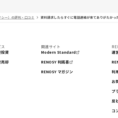
リノシー）の評判・口コミ
資料請求したらすぐに電話連絡が来てありがたかっ
ビス
関連サイト
RE
産投資
Modern Standard
運
産売却
RENOSY 利諾喜
RE
RENOSY マガジン
利
お
プ
反
コ