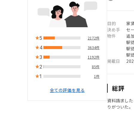
目的
家
決め手
セ
物件
追
5
2172件
駅徒
4
3634件
駅徒
駅徒
3
1192件
掲載日
20
2
85件
1
1件
総評
全ての評価を見る
資料請求した
りがついた。