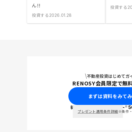
ん!!
投資する
20
投資する
2026.01.28
不動産投資はじめてガ
RENOSY会員限定で無
まずは資料をみて
※
初回面談で
ポイント
5
PayPay
プレゼント適用条件詳細
※条件