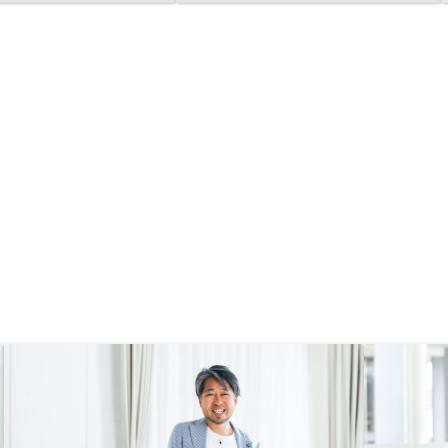
でした。アフターメンテ
らいの期間で入れ替わるのかが物件
っかり考えておられ、総
毎に平均でもいいので、わかるとい
ビジネスをサスティナブ
いと思います。
ジする姿勢に感銘を受け
き続きお世話になりま
ナンシャルプランを常に
応じた表示のように一覧
るようにアプリの仕様を
件の資産価値をタイムリ
もいいから表示して、み
いかもしれません。