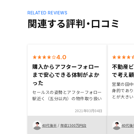
RELATED REVIEWS
関連する評判・口コミ
4.0
購入からアフターフォロー
不動産
まで安心できる体制がよか
で考え
った
営業の田中
身的であり
セールスの姿勢とアフターフォロー
とが大きい
駅近く（五分以内）の物件取り扱い
ず受け止め
じました。
2021年03月04日
ジタルを活
ジネスにア
40代後半
/
年収1500万円台
40代後
かりやすさ