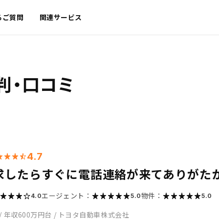
るご質問
関連サービス
判・口コミ
4.7
求したらすぐに電話連絡が来てありがた
エージェント：
物件：
4.0
5.0
5.0
/
年収600万円台
/
トヨタ自動車株式会社