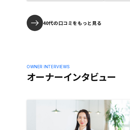
るのは新鮮
ナンスもし
合的にこの
ルにマネー
40代の口コミをもっと見る
ました。引
す。ファイ
株の相場に
的に見られ
変える。物
ーに概算で
られると良
OWNER INTERVIEWS
オーナーインタビュー