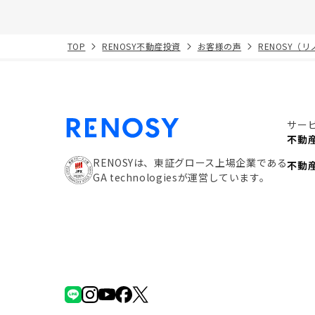
TOP
RENOSY不動産投資
お客様の声
RENOSY（
サー
不動
RENOSYは、東証グロース上場企業である
不動
GA technologiesが運営しています。