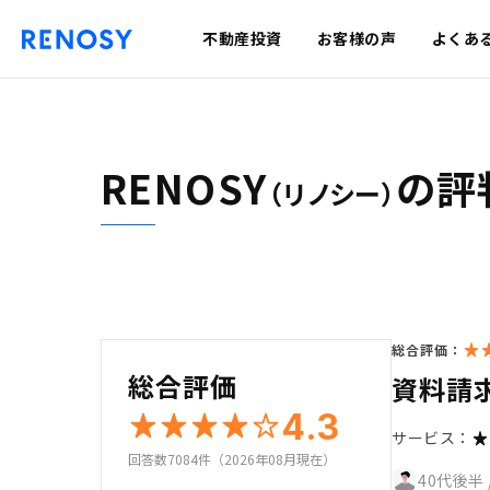
不動産投資
お客様の声
よくあ
RENOSY
の評
（リノシー）
総合評価：
総合評価
資料請
4.3
サービス：
回答数7084件（2026年08月現在）
40代後半