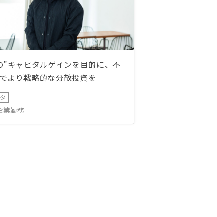
の”キャピタルゲインを目的に、不
でより戦略的な分散投資を
ータ
IT企業勤務