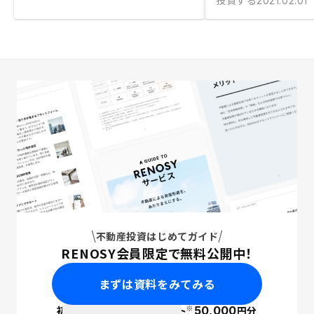
投資する
2021.02.01
不動産投資はじめてガイド
RENOSY会員限定で無料公開中！
まずは資料をみてみる
※
初回面談で
ポイント
50,000
円分
PayPay