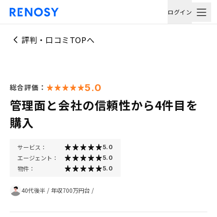
ログイン
評判・口コミTOPへ
5.0
総合評価：
管理面と会社の信頼性から4件目を
購入
サービス：
5.0
エージェント：
5.0
物件：
5.0
40代後半
/
年収700万円台
/