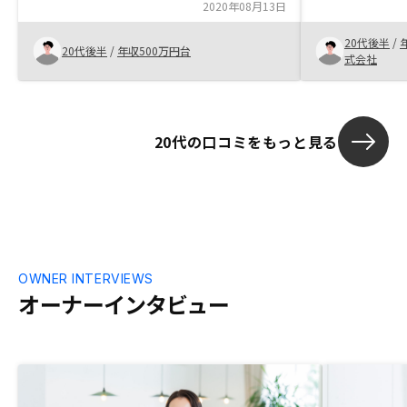
を決めた理由:
たことが決め手となり、担当者の方を信用
2020年08月13日
ロジーズがバ
して購入しました。他社と比較せずに購入
ある程度高い。
20代後半
/
したので、そこが分かればより良さを実感
20代後半
/
年収500万円台
におすすめした
式会社
できると思います。
るまで粘り強
20代の口コミをもっと見る
OWNER INTERVIEWS
オーナーインタビュー