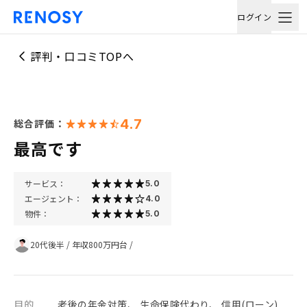
ログイン
評判・口コミTOPへ
4.7
総合評価：
最高です
サービス：
5.0
エージェント：
4.0
物件：
5.0
20代後半
/
年収800万円台
/
目的
老後の年金対策、 生命保険代わり、 信用(ローン)