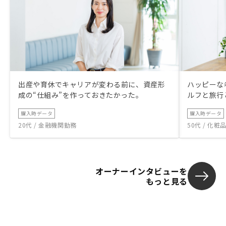
出産や育休でキャリアが変わる前に、資産形
ハッピーな
成の“仕組み”を作っておきたかった。
ルフと旅行
購入時データ
購入時データ
20代 / 金融機関勤務
50代 / 化
オーナーインタビューを
もっと見る