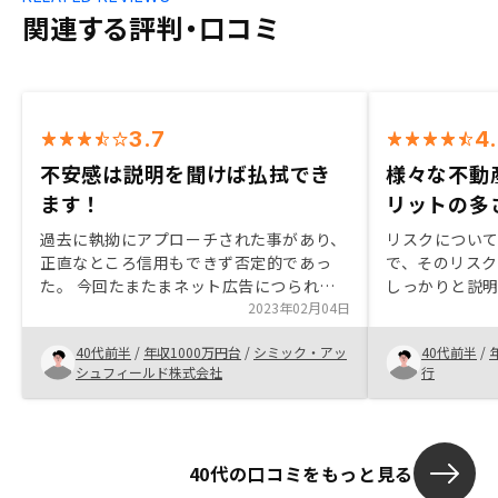
関連する評判・口コミ
3.7
4
不安感は説明を聞けば払拭でき
様々な不動
ます！
リットの多
過去に執拗にアプローチされた事があり、
リスクについ
正直なところ信用もできず否定的であっ
で、そのリス
た。 今回たまたまネット広告につられて
しっかりと説
話だけ聞いてみようと。メリットデメリッ
2023年02月04日
納得できたか
トを分けて話してくれた事、プランにより
ドプランとい
40代前半
/
年収1000万円台
/
シミック・アッ
40代前半
/
リスク軽減や想定が出来る事がわかり、や
るプランも豊
シュフィールド株式会社
行
らない理由がないな、と。個人的には投資
めの様々な取
物件を持つ事へのステータスも動機づけに
感じたことが
なってました。 複数の物件を購入した為
あとは、担当
手続きの多さは否めませんでしたが、電子
個人的な相性
40代の口コミをもっと見る
手続き含めて丁寧にサポート頂いた点も評
います。物件
価できるところです。
ます。もちろ