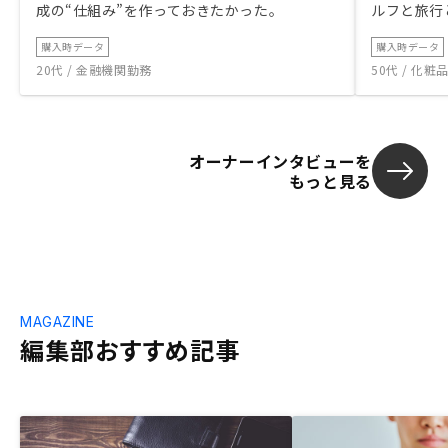
成の“仕組み”を作っておきたかった。
ルフと旅行
購入時データ
購入時データ
20代 / 金融機関勤務
50代 / 化
オーナーインタビューを
もっと見る
MAGAZINE
編集部おすすめ記事